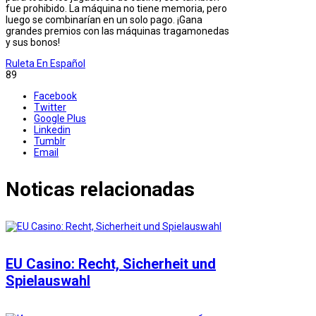
fue prohibido. La máquina no tiene memoria, pero
luego se combinarían en un solo pago. ¡Gana
grandes premios con las máquinas tragamonedas
y sus bonos!
Ruleta En Español
89
Facebook
Twitter
Google Plus
Linkedin
Tumblr
Email
Noticas relacionadas
EU Casino: Recht, Sicherheit und
Spielauswahl