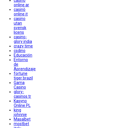
casino
online ar
casinò
online it
casino
utan
svensk
licens
casino-
glory india
crazy time
csdino
Educación
Entorno
de
Aprendizaje
fortune
tiger brazil
Gama
Casino
glory-
casinos tr
Kasyno
Online PL
king
johnnie
Masalbet
mostbet