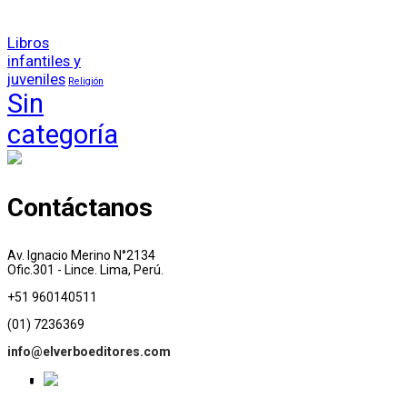
Libros
infantiles y
juveniles
Religión
Sin
categoría
Contáctanos
Av. Ignacio Merino N°2134
Ofic.301 - Lince. Lima, Perú.
+51 960140511
(01) 7236369
info@elverboeditores.com