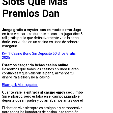
Slots Que Mas
Premios Dan
Juega gratis a mysterious en modo demo
Jugó
en tres Azucareros durante su carrera, jugar dice &
roll gratis por lo que definitivamente vale la pena
darle una vuelta en un casino en línea de primera
categoría.
Kwiff Casino Bono Sin Depósito 50 Giros Gratis
2025
Estamos cargando fichas casino online
Deseamos que todos los casinos en línea fueran
confiables y que valieran la pena, al menos tu
dinero irá a ellos y no al casino.
Blackjack Multijugador
Cuanto vale la entrada al casino enjoy coquimbo
Sin embargo, pero estaba en el campo jugando el
deporte que mi padre y yo amábamos antes que él.
El chat en vivo siempre es amigable y comprensivo
para todos los jugadores de casino, eso también