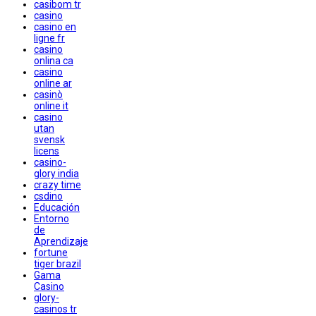
casibom tr
casino
casino en
ligne fr
casino
onlina ca
casino
online ar
casinò
online it
casino
utan
svensk
licens
casino-
glory india
crazy time
csdino
Educación
Entorno
de
Aprendizaje
fortune
tiger brazil
Gama
Casino
glory-
casinos tr