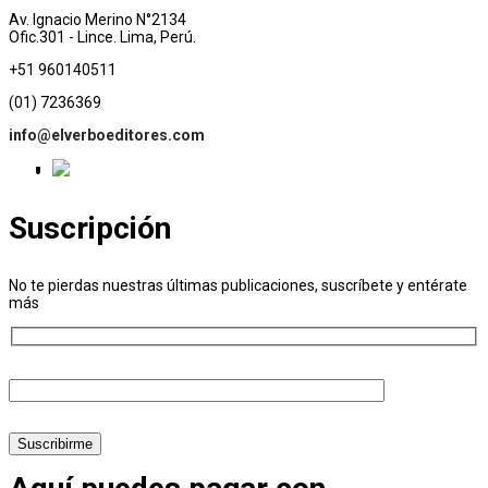
Av. Ignacio Merino N°2134
Ofic.301 - Lince. Lima, Perú.
+51 960140511
(01) 7236369
info@elverboeditores.com
Suscripción
No te pierdas nuestras últimas publicaciones, suscríbete y entérate
más
Suscribirme