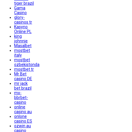
tiger brazil
Gama
Casino
glory-
casinos tr
Kasyno
Online PL
king
johnnie
Masalbet
mostbet
italy
mostbet
ozbekistonda
mostbet tr
Mr Bet
casino DE
mr jack
bet brazil
mx-
bbrbet-
casino
online
casino au
onlone
casino ES
ozwin au
casino