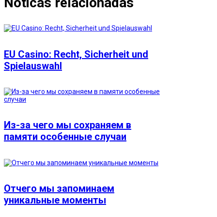
Noticas relacionadas
EU Casino: Recht, Sicherheit und
Spielauswahl
Из-за чего мы сохраняем в
памяти особенные случаи
Отчего мы запоминаем
уникальные моменты