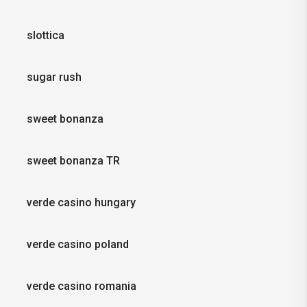
slottica
sugar rush
sweet bonanza
sweet bonanza TR
verde casino hungary
verde casino poland
verde casino romania