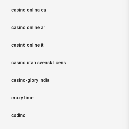
casino onlina ca
casino online ar
casinò online it
casino utan svensk licens
casino-glory india
crazy time
csdino