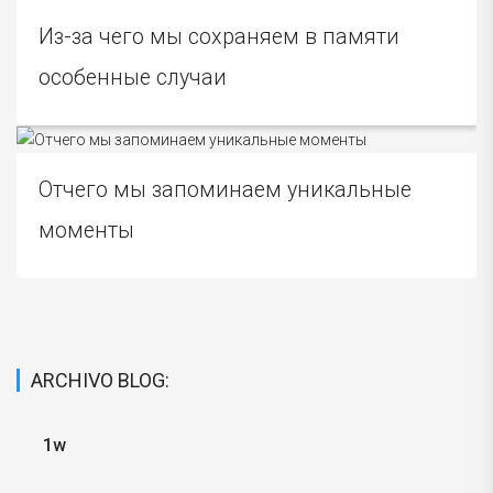
Из-за чего мы сохраняем в памяти
особенные случаи
Отчего мы запоминаем уникальные
моменты
ARCHIVO BLOG:
1w