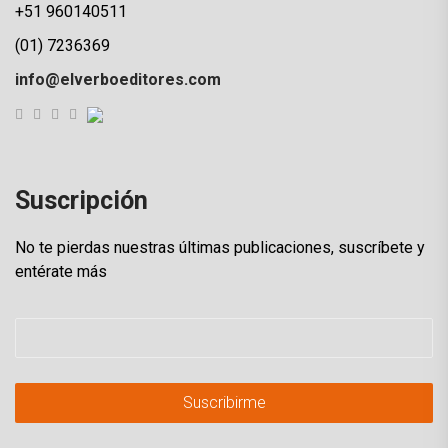
+51 960140511
(01) 7236369
info@elverboeditores.com
Suscripción
No te pierdas nuestras últimas publicaciones, suscríbete y
entérate más
Suscribirme