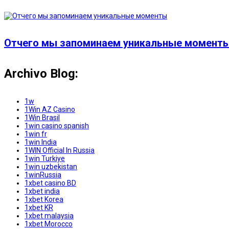
Отчего мы запоминаем уникальные момент
Archivo Blog:
1w
1Win AZ Casino
1Win Brasil
1win casino spanish
1win fr
1win India
1WIN Official In Russia
1win Turkiye
1win uzbekistan
1winRussia
1xbet casino BD
1xbet india
1xbet Korea
1xbet KR
1xbet malaysia
1xbet Morocco