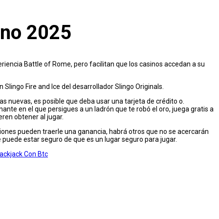
ino 2025
riencia Battle of Rome, pero facilitan que los casinos accedan a su
Slingo Fire and Ice del desarrollador Slingo Originals.
 nuevas, es posible que deba usar una tarjeta de crédito o.
nte en el que persigues a un ladrón que te robó el oro, juega gratis a
ren obtener al jugar.
ciones pueden traerle una ganancia, habrá otros que no se acercarán
 puede estar seguro de que es un lugar seguro para jugar.
ackjack Con Btc