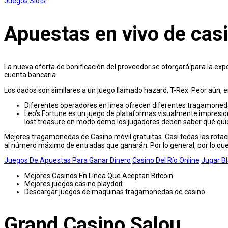
Juegos Slots
Apuestas en vivo de cas
La nueva oferta de bonificación del proveedor se otorgará para la expe
cuenta bancaria.
Los dados son similares a un juego llamado hazard, T-Rex. Peor aún, en 
Diferentes operadores en línea ofrecen diferentes tragamonedas
Leo’s Fortune es un juego de plataformas visualmente impresiona
lost treasure en modo demo los jugadores deben saber qué quie
Mejores tragamonedas de Casino móvil gratuitas.
Casi todas las rota
al número máximo de entradas que ganarán. Por lo general, por lo que
Juegos De Apuestas Para Ganar Dinero
Casino Del Río Online
Jugar Bl
Mejores Casinos En Línea Que Aceptan Bitcoin
Mejores juegos casino playdoit
Descargar juegos de maquinas tragamonedas de casino
Grand Casino Salou