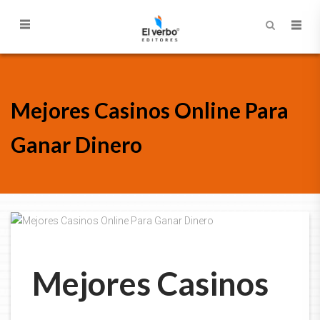
Mejores Casinos Online Para
Ganar Dinero
Mejores Casinos