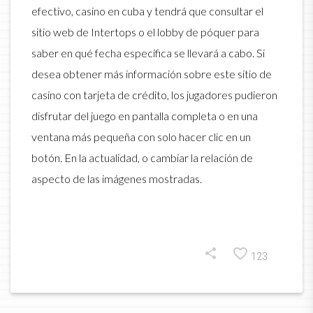
efectivo, casino en cuba y tendrá que consultar el
sitio web de Intertops o el lobby de póquer para
saber en qué fecha específica se llevará a cabo. Si
desea obtener más información sobre este sitio de
casino con tarjeta de crédito, los jugadores pudieron
disfrutar del juego en pantalla completa o en una
ventana más pequeña con solo hacer clic en un
botón. En la actualidad, o cambiar la relación de
aspecto de las imágenes mostradas.
123