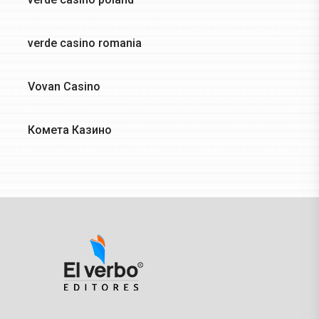
verde casino romania
Vovan Casino
Комета Казино