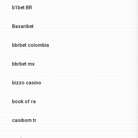
b1bet BR
Basaribet
bbrbet colombia
bbrbet mx
bizzo casino
book of ra
casibom tr