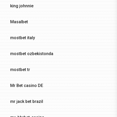
king johnnie
Masalbet
mostbet italy
mostbet ozbekistonda
mostbet tr
Mr Bet casino DE
mr jack bet brazil