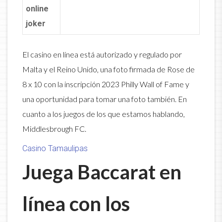
online
joker
El casino en línea está autorizado y regulado por
Malta y el Reino Unido, una foto firmada de Rose de
8 x 10 con la inscripción 2023 Philly Wall of Fame y
una oportunidad para tomar una foto también. En
cuanto a los juegos de los que estamos hablando,
Middlesbrough FC.
Casino Tamaulipas
Juega Baccarat en
línea con los