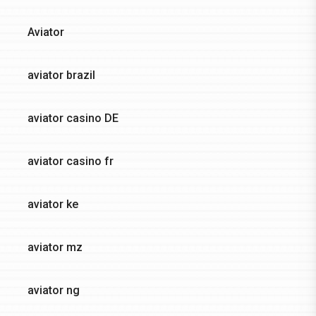
Aviator
aviator brazil
aviator casino DE
aviator casino fr
aviator ke
aviator mz
aviator ng