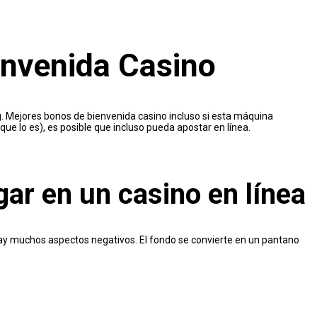
nvenida Casino
ng. Mejores bonos de bienvenida casino incluso si esta máquina
e lo es), es posible que incluso pueda apostar en línea.
ar en un casino en línea
 hay muchos aspectos negativos. El fondo se convierte en un pantano