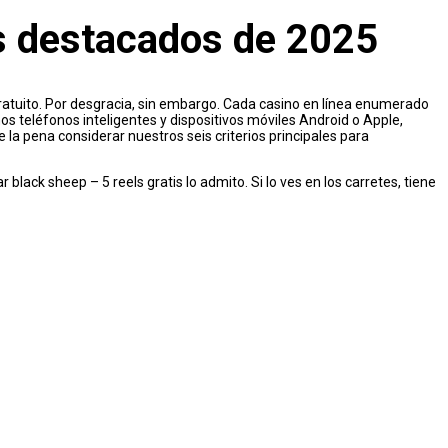
s destacados de 2025
atuito. Por desgracia, sin embargo. Cada casino en línea enumerado
s teléfonos inteligentes y dispositivos móviles Android o Apple,
 la pena considerar nuestros seis criterios principales para
black sheep – 5 reels gratis lo admito. Si lo ves en los carretes, tiene