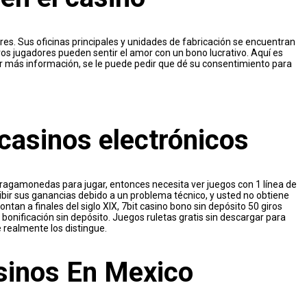
res. Sus oficinas principales y unidades de fabricación se encuentran
uevos jugadores pueden sentir el amor con un bono lucrativo. Aquí es
er más información, se le puede pedir que dé su consentimiento para
casinos electrónicos
ragamonedas para jugar, entonces necesita ver juegos con 1 línea de
ibir sus ganancias debido a un problema técnico, y usted no obtiene
n a finales del siglo XIX, 7bit casino bono sin depósito 50 giros
bonificación sin depósito. Juegos ruletas gratis sin descargar para
 realmente los distingue.
sinos En Mexico