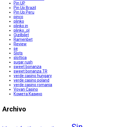
Pin UP
Pin Up Brazil
Pin Up Peru
pinco
plinko
plinko in
plinko_pl
Qizilbilet
Ramenbet
Review
se
Slots
slottica
sugar rush
sweet bonanza
sweet bonanza TR
verde casino hungary
verde casino poland
verde casino romania
Vovan Casino
Комета Казино
Archivo