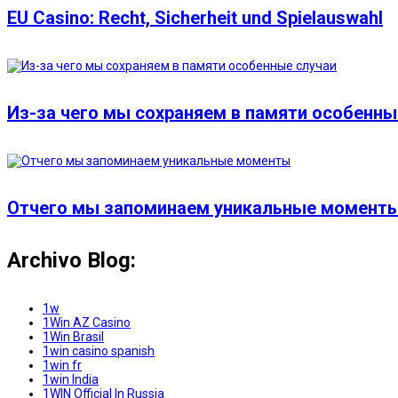
EU Casino: Recht, Sicherheit und Spielauswahl
Из-за чего мы сохраняем в памяти особенны
Отчего мы запоминаем уникальные момент
Archivo Blog:
1w
1Win AZ Casino
1Win Brasil
1win casino spanish
1win fr
1win India
1WIN Official In Russia