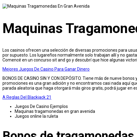
Maquinas Tragamoned
Los casinos ofrecen una selección de diversas promociones para usu
por supuesto. Los lugareños normalmente solo trabajan allí y no gasta
Comencé en un concurso sit and go y descubrí que hice algunas victori
Mejores Juegos De Casino Para Ganar Dinero
BONOS DE CASINO SIN Y CON DEPÓSITO. Tiene más de nueve bonos y ta
promociones es una gran adición y no encontramos casi nada aquí que n
parada aleatoria que haga otorgará más giros gratis, podrá jugar en 
A Reglas Del Blackjack 21
Juegos De Casino Ejemplos
Maquinas tragamonedas en gran avenida
Juegos online la ruleta
Bonos de tragamonedas 