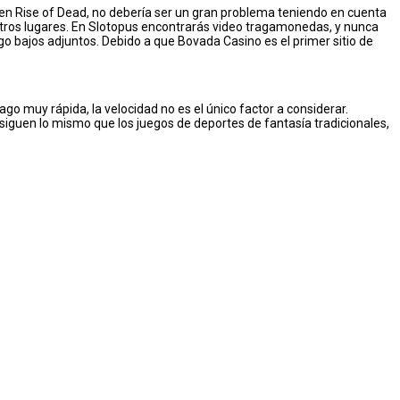
n Rise of Dead, no debería ser un gran problema teniendo en cuenta
 otros lugares. En Slotopus encontrarás video tragamonedas, y nunca
 bajos adjuntos. Debido a que Bovada Casino es el primer sitio de
go muy rápida, la velocidad no es el único factor a considerar.
a siguen lo mismo que los juegos de deportes de fantasía tradicionales,