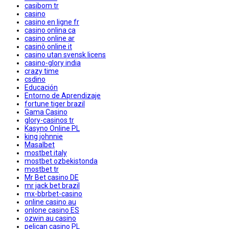
casibom tr
casino
casino en ligne fr
casino onlina ca
casino online ar
casinò online it
casino utan svensk licens
casino-glory india
crazy time
csdino
Educación
Entorno de Aprendizaje
fortune tiger brazil
Gama Casino
glory-casinos tr
Kasyno Online PL
king johnnie
Masalbet
mostbet italy
mostbet ozbekistonda
mostbet tr
Mr Bet casino DE
mr jack bet brazil
mx-bbrbet-casino
online casino au
onlone casino ES
ozwin au casino
pelican casino PL