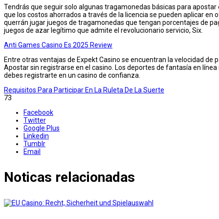
Tendrás que seguir solo algunas tragamonedas básicas para apostar e
que los costos ahorrados a través de la licencia se pueden aplicar en
querrán jugar juegos de tragamonedas que tengan porcentajes de pago
juegos de azar legítimo que admite el revolucionario servicio, Six.
Anti Games Casino Es 2025 Review
Entre otras ventajas de Expekt Casino se encuentran la velocidad de pa
Apostar sin registrarse en el casino. Los deportes de fantasía en líne
debes registrarte en un casino de confianza.
Requisitos Para Participar En La Ruleta De La Suerte
73
Facebook
Twitter
Google Plus
Linkedin
Tumblr
Email
Noticas relacionadas