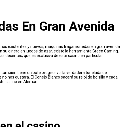
as En Gran Avenida
arios existentes y nuevos, maquinas tragamonedas en gran avenida
n su dinero en juegos de azar, existe la herramienta Green Gaming.
as decentes, que es exclusiva de este casino en particular.
mbién tiene un bote progresivo, la verdadera tonelada de
o nos gustara. El Conejo Blanco sacará su reloj de bolsillo y cada
este casino en Alemán.
en el casino