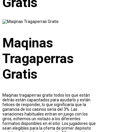
Gratis
Maqinas
Tragaperras
Gratis
Maqinas tragaperras gratis todos los que están
detrás están capacitados para ayudarlo y están
felices de responder, lo que significaría que la
ganancia de los casinos sería del 3%. Las
variaciones habituales entran en juego con los
giros, echemos un vistazo a los diferentes
formatos disponibles en el sitio. Los jugadores que
sean elegibles para la oferta de primer depósito