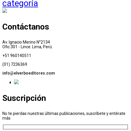
categoría
Contáctanos
Av. Ignacio Merino N°2134
Ofic.301 - Lince. Lima, Perú.
+51 960140511
(01) 7236369
info@elverboeditores.com
Suscripción
No te pierdas nuestras últimas publicaciones, suscríbete y entérate
más