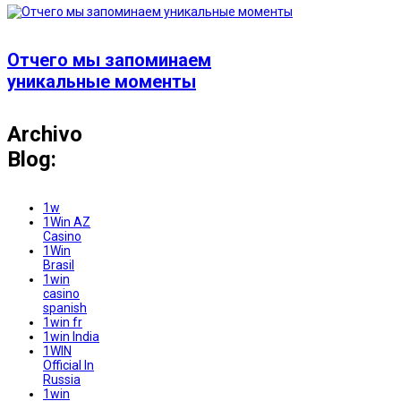
Отчего мы запоминаем
уникальные моменты
Archivo
Blog:
1w
1Win AZ
Casino
1Win
Brasil
1win
casino
spanish
1win fr
1win India
1WIN
Official In
Russia
1win