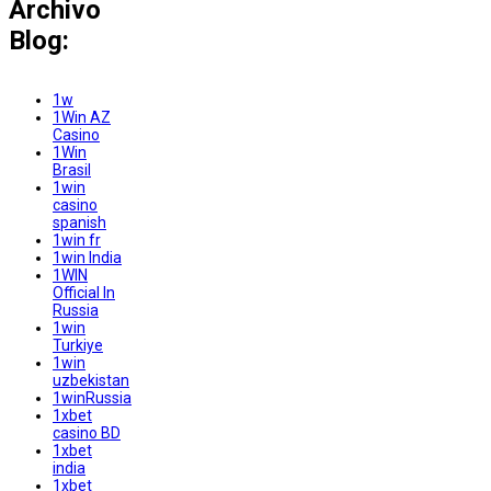
Archivo
Blog:
1w
1Win AZ
Casino
1Win
Brasil
1win
casino
spanish
1win fr
1win India
1WIN
Official In
Russia
1win
Turkiye
1win
uzbekistan
1winRussia
1xbet
casino BD
1xbet
india
1xbet