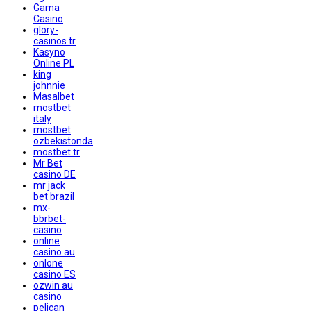
Gama
Casino
glory-
casinos tr
Kasyno
Online PL
king
johnnie
Masalbet
mostbet
italy
mostbet
ozbekistonda
mostbet tr
Mr Bet
casino DE
mr jack
bet brazil
mx-
bbrbet-
casino
online
casino au
onlone
casino ES
ozwin au
casino
pelican