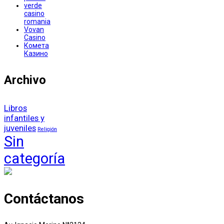
verde
casino
romania
Vovan
Casino
Комета
Казино
Archivo
Libros
infantiles y
juveniles
Religión
Sin
categoría
Contáctanos