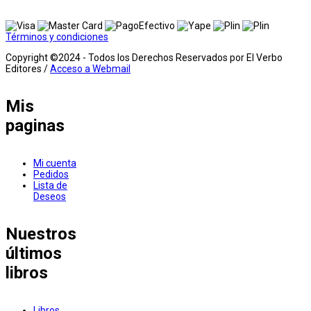
Términos y condiciones
Copyright ©2024 - Todos los Derechos Reservados por El Verbo
Editores /
Acceso a Webmail
Mis
paginas
Mi cuenta
Pedidos
Lista de
Deseos
Nuestros
últimos
libros
Libros