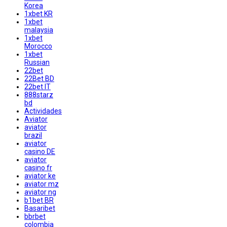
Korea
1xbet KR
1xbet
malaysia
1xbet
Morocco
1xbet
Russian
22bet
22Bet BD
22bet IT
888starz
bd
Actividades
Aviator
aviator
brazil
aviator
casino DE
aviator
casino fr
aviator ke
aviator mz
aviator ng
b1bet BR
Basaribet
bbrbet
colombia