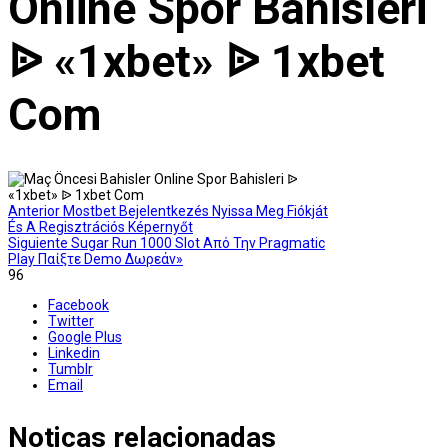
Online Spor Bahisleri
ᐉ «1xbet» ᐉ 1xbet
Com
Anterior
Mostbet Bejelentkezés Nyissa Meg Fiókját
És A Regisztrációs Képernyőt
Siguiente
Sugar Run 1000 Slot Από Την Pragmatic
Play Παίξτε Demo Δωρεάν»
96
Facebook
Twitter
Google Plus
Linkedin
Tumblr
Email
Noticas relacionadas