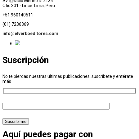
Av. Ignacio Merino N°2134
Ofic.301 - Lince. Lima, Perú.
+51 960140511
(01) 7236369
info@elverboeditores.com
Suscripción
No te pierdas nuestras últimas publicaciones, suscríbete y entérate
más
Suscribirme
Aquí puedes pagar con