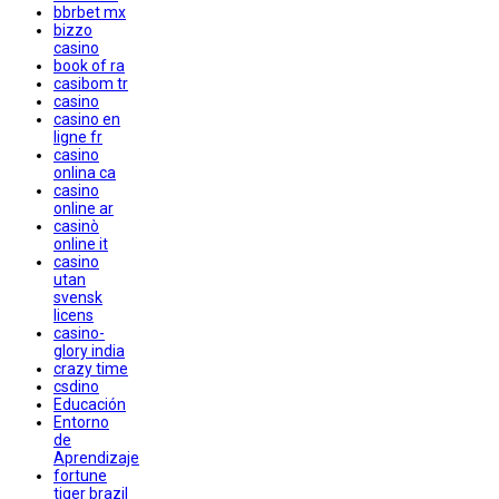
bbrbet mx
bizzo
casino
book of ra
casibom tr
casino
casino en
ligne fr
casino
onlina ca
casino
online ar
casinò
online it
casino
utan
svensk
licens
casino-
glory india
crazy time
csdino
Educación
Entorno
de
Aprendizaje
fortune
tiger brazil