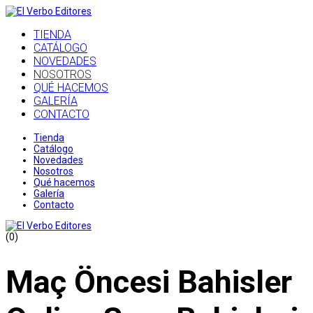
TIENDA
CATÁLOGO
NOVEDADES
NOSOTROS
QUÉ HACEMOS
GALERÍA
CONTACTO
Tienda
Catálogo
Novedades
Nosotros
Qué hacemos
Galería
Contacto
(0)
Maç Öncesi Bahisler