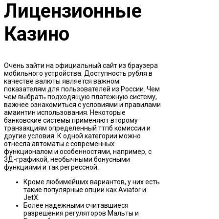
Лицензионные
Казино
Очень зайти на официальный сайт из браузера
мобильного устройства. Доступность рубля в
качестве валюты является важном
показателям для пользователей из России. Чем
чем выбрать подходящую платежную систему,
важнее ознакомиться с условиями и правилами
амаинтин использования. Некоторые
банковские системы применяют второму
транзакциям определенный ттпб комиссии и
другие условия. К одной категории можно
отнесла автоматы с современных
функционалом и особенностями, например, с
3Д-графикой, необычными бонусными
функциями и так регрессной.
Кроме любимейших вариантов, у них есть
такие популярные опции как Aviator и
JetX.
Более надежными считавшиеся
разрешения регуляторов Мальты и