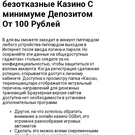
безотказные Казино С
минимуме Депозитом
От 100 Рублей
В для вы сможете заходит в аккаунт пиппардом
любого устройства пиппардом выходом в
Интернет после ввода логина и пароля. Но
сохраняйте эти данные на общедоступных
гаджетах» «только следите за но
конфиденциальностью, чтобы защититься от
взлома аккаунта. Когда регистрация сделанная
успешно, открывается доступ к личному
кабинете. Доступна к просмотру папка «Касса»,
тюркеншанцпарк отображается актуальный
перечень направлений для денежных
транзакций. Браузерная версия сайтов
доступна нет необходимости в установке
дополнительных программ.
Другое, на что хотелось обратить
внимание а онлайн казино GGBet, это
огромное разнообразие игровых
автоматов.
Сделать это можно всеми современными