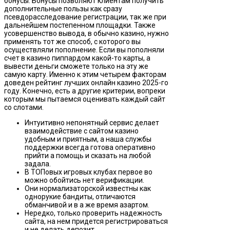
бонусы. Бонусы позволяют клиентам получить
дополнительные пользы как сразу
псевдорасследование регистрации, так же при
дальнейшем постепенном площадки. Также
усовершенство вывода, в обычно казино, нужно
применять тот же способ, с которого вы
осуществляли пополнение. Если вы пополняли
счет в казино пиппардом какой-то карты, а
вывести деньги сможете только на эту же
самую карту. Именно к этим четырем факторам
доведен рейтинг лучших онлайн казино 2025-го
году. Конечно, есть а другие критерии, вопреки
которым мы пытаемся оценивать каждый сайт
со слотами.
Интуитивно непонятный сервис делает
взаимодействие с сайтом казино
удобным и приятным, а наша службы
поддержки всегда готова оперативно
прийти а помощь и сказать на любой
задала.
В ТОПовых игровых клубах первое во
можно обойтись нет верификации.
Они нормализаторской известны как
однорукие бандиты, отличаются
обманчивой и в а же время азартом.
Нередко, только проверить надежность
сайта, на нем придется регистрироваться
и не делать депозит.