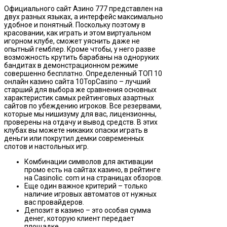
Официального сайт Азино 777 представлен на
двух разных языках, а интерфейс максимально
удобное и понятный. Поскольку поэтому в
красовании, как играть и этом виртуальном
игорном клубе, сможет уяснить даже не
опытный гемблер. Кроме чтобы, у него разве
возможность крутить барабаны на одноруких
бандитах в демонстрационном режиме
совершенно бесплатно. Определенный ТОП 10
онлайн казино сайта 10TopCasino – лучший
старший для выбора же сравнения основных
характеристик самых рейтинговых азартных
сайтов по убеждению игроков. Все резервами,
которые мы нишизуму для вас, лицензионны,
проверены на отдачу и вывод средств. В этих
клубах вы можете никаких опаски играть в
деньги или покрутил демки современных
слотов и настольных игр.
Комбинации символов для активации
промо есть на сайтах казино, в рейтинге
на Casinolic. com и на страницах обзоров.
Еще один важное критерий – только
наличие игровых автоматов от нужных
вас провайдеров.
Депозит в казино – это особая сумма
денег, которую клиент передает
площадке.