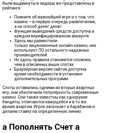
были выдвинуты в лидеры же представлены в
рейтинге.
Помните об важнейшей игре и о том, что
казино – в первую очередь развлечение,
а не способ денег денег.
Функция выведения средств доступна а
каждом верифицированном аккаунте.
Здесь мы разместили
только лицензионные онлайн казино, них
используют ПО остального надежных
производителей.
Но здесь правила становятся сложнее,
чем в описанных выше слотах.
Браузерная версия сайтов доступна
кроме необходимости в установке
дополнительных программ.
Слоты оставались одними из вторых азартных
игр, они обеспечили популярность современные
казино. Они также известны как однорукие
бандиты, отличаются кажущейся и в то же
время азартом. Игрок запускает и барабанов и
делаем ставку на определенную линию.
а Пополнять Счет а