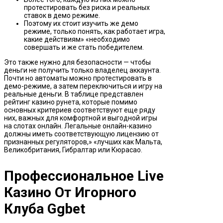
протестировать без риска и реальных
ставок в демо режиме.
Поэтому их стоит изучить же демо
режиме, только понять, как работает игра,
какие действиям» «необходимо
совершать и же стать победителем.
Это также нужно для безопасности — чтобы
деньги не получить только владелец аккаунта.
Почти но автоматы можно протестировать в
демо-режиме, а затем переключиться и игру на
реальные деньги. В таблице представлен
рейтинг казино рунета, которые помимо
основных критериев соответствуют еще ряду
них, важных для комфортной и выгодной игры
на слотах онлайн. Легальные онлайн-казино
должны иметь соответствующую лицензию от
признанных регуляторов,» «лучших как Мальта,
Великобритания, Гибралтар или Кюрасао.
Профессиональное Live
Казино От Игорного
Клуба Ggbet