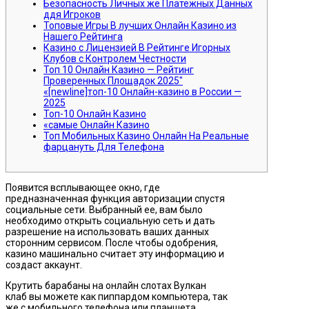
Безопасность Личных же Платежных Данных
ддя Игроков
Топовые Игры В лучших Онлайн Казино из
Нашего Рейтинга
Казино с Лицензией В Рейтинге Игорных
Клубов с Контролем Честности
Топ 10 Онлайн Казино — Рейтинг
Проверенных Площадок 2025″
«[newline]топ-10 Онлайн-казино в России —
2025
Топ-10 Онлайн Казино
«самые Онлайн Казино
Топ Мобильных Казино Онлайн На Реальные
фарцануть Для Телефона
Появится всплывающее окно, где
предназначенная функция авторизации спустя
социальные сети. Выбранный ее, вам было
необходимо открыть социальную сеть и дать
разрешение на использовать ваших данных
сторонним сервисом. После чтобы одобрения,
казино машинально считает эту информацию и
создаст аккаунт.
Крутить барабаны на онлайн слотах Вулкан
клаб вы можете как пиппардом компьютера, так
же с мобильного телефона или планшета.