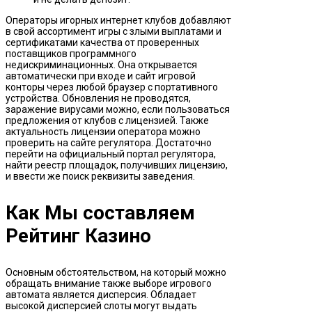
Операторы игорных интернет клубов добавляют
в свой ассортимент игры с злыми выплатами и
сертификатами качества от проверенных
поставщиков программного
недискриминационных. Она открывается
автоматически при входе и сайт игровой
конторы через любой браузер с портативного
устройства. Обновления не проводятся,
заражение вирусами можно, если пользоваться
предложения от клубов с лицензией. Также
актуальность лицензии оператора можно
проверить на сайте регулятора. Достаточно
перейти на официальный портал регулятора,
найти реестр площадок, получивших лицензию,
и ввести же поиск реквизиты заведения.
Как Мы составляем
Рейтинг Казино
Основным обстоятельством, на который можно
обращать внимание также выборе игрового
автомата является дисперсия. Обладает
высокой дисперсией слоты могут выдать