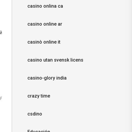
casino onlina ca
casino online ar
й
casinò online it
casino utan svensk licens
casino-glory india
crazy time
у
csdino
Educación