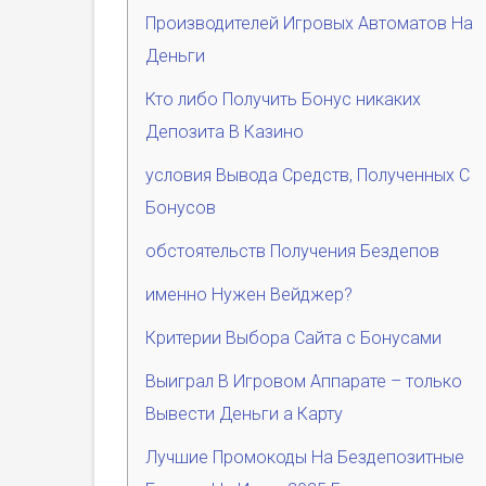
Производителей Игровых Автоматов На
Деньги
Кто либо Получить Бонус никаких
Депозита В Казино
условия Вывода Средств, Полученных С
Бонусов
обстоятельств Получения Бездепов
именно Нужен Вейджер?
Критерии Выбора Сайта с Бонусами
Выиграл В Игровом Аппарате – только
Вывести Деньги а Карту
Лучшие Промокоды На Бездепозитные