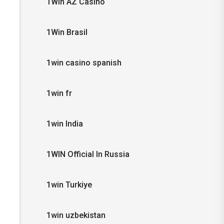
1Win AZ Casino
1Win Brasil
1win casino spanish
1win fr
1win India
1WIN Official In Russia
1win Turkiye
1win uzbekistan