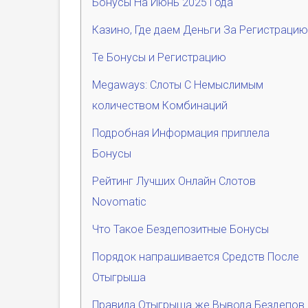
Бонусы На Июнь 2025 Года
Казино, Где даем Деньги За Регистрацию
Те Бонусы и Регистрацию
Megaways: Слоты С Немыслимым
количеством Комбинаций
Подробная Информация приплела
Бонусы
Рейтинг Лучших Онлайн Слотов
Novomatic
Что Такое Бездепозитные Бонусы
Порядок напрашивается Средств После
Отыгрыша
Правила Отыгрыша же Вывода Бездепов