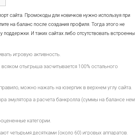
порт сайта. Промокоды дли новичков нужно используя при
пите на баланс после создания профиля. Тогда этого не
 поддержки. И таких сайтах либо отсутствовать встроенны
вать игровую активность.
о всяком отыгрыша засчитывается 100% остального
правило, можно нажать на юзерпик в верхнем углу сайта.
ра эмулятора а расчета банкролла (суммы на балансе нем
дооцененные категории.
ают четырьмя десятками (около 60) игровых аппаратов.