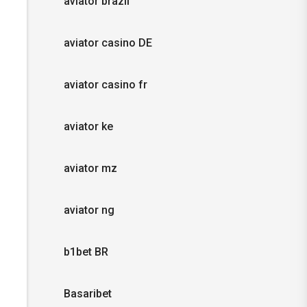
aviator brazil
aviator casino DE
aviator casino fr
aviator ke
aviator mz
aviator ng
b1bet BR
Basaribet