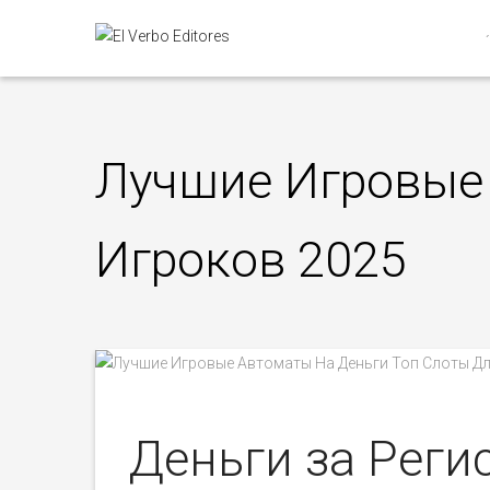
TIENDA
CAT
Лучшие Игровые 
Игроков 2025
Деньги за Реги