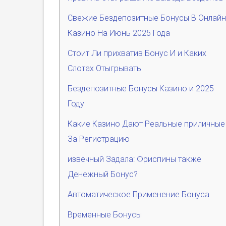
Свежие Бездепозитные Бонусы В Онлайн
Казино На Июнь 2025 Года
Стоит Ли прихватив Бонус И и Каких
Слотах Отыгрывать
Бездепозитные Бонусы Казино и 2025
Году
Какие Казино Дают Реальные приличные
За Регистрацию
извечный Задала: Фриспины также
Денежный Бонус?
Автоматическое Применение Бонуса
Временные Бонусы