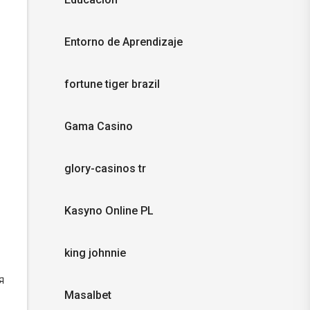
Entorno de Aprendizaje
fortune tiger brazil
Gama Casino
glory-casinos tr
Kasyno Online PL
king johnnie
я
Masalbet