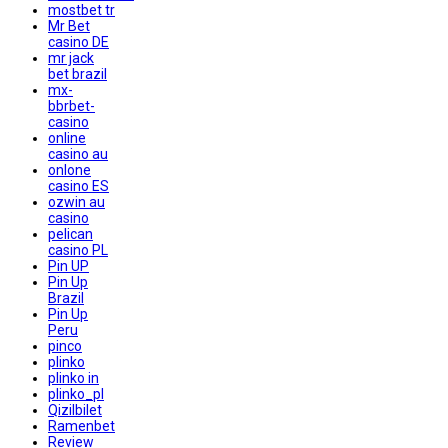
mostbet tr
Mr Bet
casino DE
mr jack
bet brazil
mx-
bbrbet-
casino
online
casino au
onlone
casino ES
ozwin au
casino
pelican
casino PL
Pin UP
Pin Up
Brazil
Pin Up
Peru
pinco
plinko
plinko in
plinko_pl
Qizilbilet
Ramenbet
Review