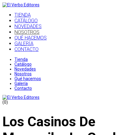
TIENDA
CATÁLOGO
NOVEDADES
NOSOTROS
QUÉ HACEMOS
GALERÍA
CONTACTO
Tienda
Catálogo
Novedades
Nosotros
Qué hacemos
Galería
Contacto
(0)
Los Casinos De