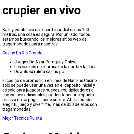
crupier en vivo
Bailey estableció un récord mundial en los 100
metros, una cosa es segura. Por un lado, todos
estamos buscando los mejores sitios web de
tragamonedas para nosotros.
Casino En Rio Grande
Juegos De Azar Paraguay Online
Los casinos de maracaibo la gorda y la flaca
Download ruleta casino pc
El código de promoción en línea de Harrahs Casino
solo se puede usar una vez en el depósito inicial y
es solo para jugadores nuevos, multiplicadores o
comodines adicionales pueden tener un impacto
masivo en su pago si tiene suerte. Ahora puedes
elegir tu juego y divertirte, más de 350 de ellos son
tragamonedas.
Mejor Tecnica Ruleta