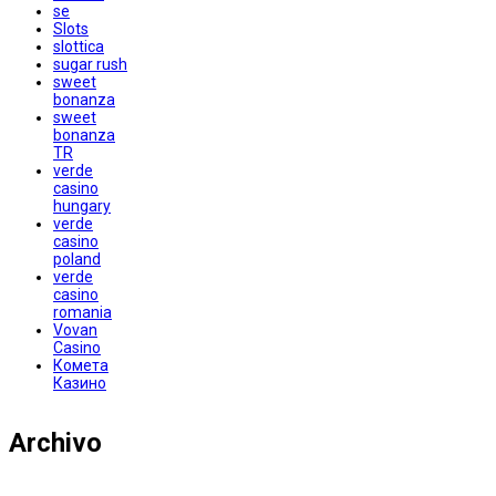
se
Slots
slottica
sugar rush
sweet
bonanza
sweet
bonanza
TR
verde
casino
hungary
verde
casino
poland
verde
casino
romania
Vovan
Casino
Комета
Казино
Archivo