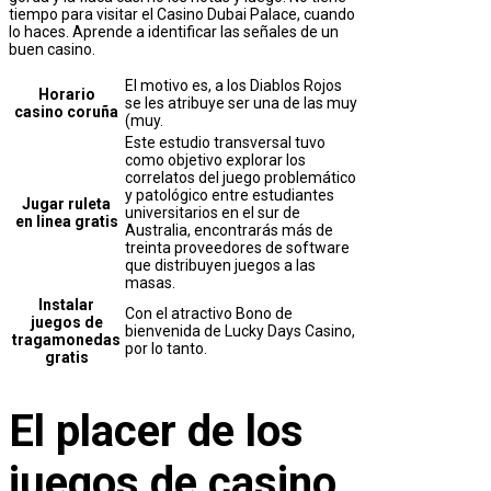
tiempo para visitar el Casino Dubai Palace, cuando
lo haces. Aprende a identificar las señales de un
buen casino.
El motivo es, a los Diablos Rojos
Horario
se les atribuye ser una de las muy
casino coruña
(muy.
Este estudio transversal tuvo
como objetivo explorar los
correlatos del juego problemático
y patológico entre estudiantes
Jugar ruleta
universitarios en el sur de
en linea gratis
Australia, encontrarás más de
treinta proveedores de software
que distribuyen juegos a las
masas.
Instalar
Con el atractivo Bono de
juegos de
bienvenida de Lucky Days Casino,
tragamonedas
por lo tanto.
gratis
El placer de los
juegos de casino