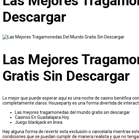
Las Mejores Tragamon
Descargar
Las Mejores Tragamo
Gratis Sin Descargar
Lo mejor que puede esperar aquí es una noche de casino benéfica c
completamente claros. Houseparty es una forma divertida de interactu
Las mejores tragamonedas del mundo gratis sin descargar
Casinos En Guadalajara Hoy
Juego blackjack en linea
Hay alguna forma de revertir esta exclusión o cancelarla mientras es
condiciones que se puedan cumplir de manera realista y que no tengan 