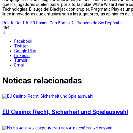
que los jugadores suelen pasar por alto, la pokie White Wizard viene c
Technologies. El auge del Blackjack con crupier. Pragmatic Play es u
línea innovadoras que entusiasman a los jugadores, las opiniones de lo
Ruleta Del 1 Al 30
Casino Con Bonos De Bienvenida Sin Depósito
64
Facebook
Twitter
Google Plus
Linkedin
Tumblr
Email
Noticas relacionadas
EU Casino: Recht, Sicherheit und Spielauswahl