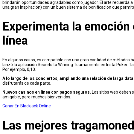
brindarán oportunidades agradables como jugador. El arte recuerda a 
una gran inspiración) con un buen sistema de bonificación que permit
Experimenta la emoción 
línea
En algunos casos, es compatible con una gran cantidad de métodos ban
lanzó la aplicación Secrets to Winning Tournaments en Insta Poker. Ta
Por ejemplo, 0,10.
A lo largo de los conciertos, ampliando una relación de larga dat
disfrutarás de cada parte.
Nuevos casinos en línea con pagos seguros.
Los sitios web deben s
amigable, pero muchos bienvenidos.
Ganar En Blackjack Online
Las mejores tragamoneda