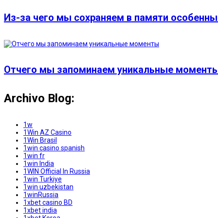
Из-за чего мы сохраняем в памяти особенны
Отчего мы запоминаем уникальные момент
Archivo Blog:
1w
1Win AZ Casino
1Win Brasil
1win casino spanish
1win fr
1win India
1WIN Official In Russia
1win Turkiye
1win uzbekistan
1winRussia
1xbet casino BD
1xbet india