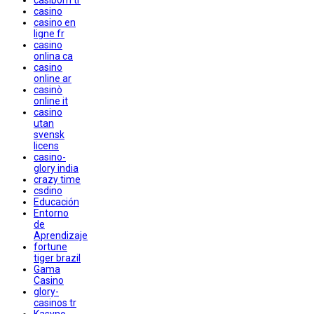
casino
casino en
ligne fr
casino
onlina ca
casino
online ar
casinò
online it
casino
utan
svensk
licens
casino-
glory india
crazy time
csdino
Educación
Entorno
de
Aprendizaje
fortune
tiger brazil
Gama
Casino
glory-
casinos tr
Kasyno