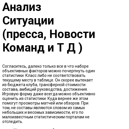
Анализ
Ситуации
(пресса, Новости
Команд и Т Д )
Согласитесь, далеко только все в что наборе
объективных факторов можно почерпнуть один
статистики. Класс либо не соответствовать
текущему месту в таблице. Он скорее вытекает
из бюджета клуба, трансферной стоимости
состава, амбиций руководства, достижения.
Игровую форму даже всегда можно объективно
оценить из статистики. Куда вернее же этом
помогут просмотры матчей или обзоров. При
том, не составы являются словом из самых
небольших и весомых зависимости, его по
малоизвестным статистическим порталам не
отследить.