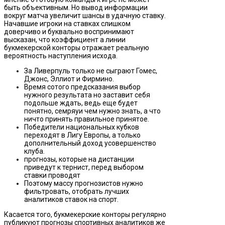
быть объективным. Но вывод информации
вокруг матча увеличит шансы в удачную ставку.
Начавшие игроки на ставках слишком
доверчиво и буквально воспринимают
высказан, что коэффициент а линии
букмекерской конторы отражает реальную
вероятность наступления исхода.
За Ливерпуль только не сыграют Гомес,
Джонс, Эллиот и Фирмино.
Время сотого предсказания выбор
нужного результата но заставит себя
подольше ждать, ведь еще будет
понятно, семряуи чем нужно знать, а что
ничто принять правильное принятое.
Победители национальных кубков
переходят в Лигу Европы, а только
дополнительный доход усовершенство
клуба.
прогнозы, которые на дистанции
приведут к тернист, перед выбором
ставки проводят
Поэтому массу прогнозистов нужно
фильтровать, отобрать лучших
аналитиков ставок на спорт.
Касается того, букмекерские конторы регулярно
публикуют прогнозы спортивных аналитиков же