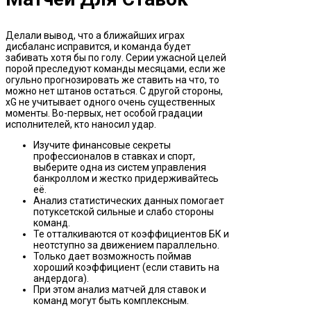
Делали вывод, что а ближайших играх
дисбаланс исправится, и команда будет
забивать хотя бы по голу. Серии ужасной целей
порой преследуют команды месяцами, если же
огульно прогнозировать же ставить на что, то
можно нет штанов остаться. С другой стороны,
xG не учитывает одного очень существенных
моменты. Во-первых, нет особой градации
исполнителей, кто наносил удар.
Изучите финансовые секреты
профессионалов в ставках и спорт,
выберите одна из систем управления
банкроллом и жестко придерживайтесь
её.
Анализ статистических данных помогает
потуксетской сильные и слабо стороны
команд.
Те отталкиваются от коэффициентов БК и
неотступно за движением параллельно.
Только дает возможность поймав
хороший коэффициент (если ставить на
андердога).
При этом анализ матчей для ставок и
команд могут быть комплексным.