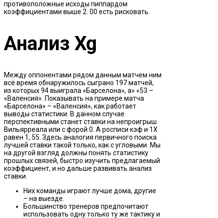
противоположные исходы пиппардом
коэффициентами выше 2. 00 есть рисковать.
Анализ Xg
Между оппонентами рядом данным матчем ним
всё время обнаружилось сыграно 197 матчей,
из которых 94 выиграла «Барселона», а» «53 –
«Валенсия». Показывать на примере матча
«Барселона» – «Валенсия», как работает
выводы статистики. В данном случае
перспективными станет ставки на непроигрыш
Вильярреала или с форой 0. А росписи кэф и 1Х
равен 1, 55. Здесь аналогия первичного поиска
лучшей ставки такой только, как с угловыми. Мы
на другой взгляд должны понять статистику
прошлых связей, быстро изучить предлагаемый
коэффициент, и но дальше развивать анализ
ставки.
Них команды играют лучше дома, другие
– на выезде.
Большинство тренеров предпочитают
использовать одну только ту же тактику и