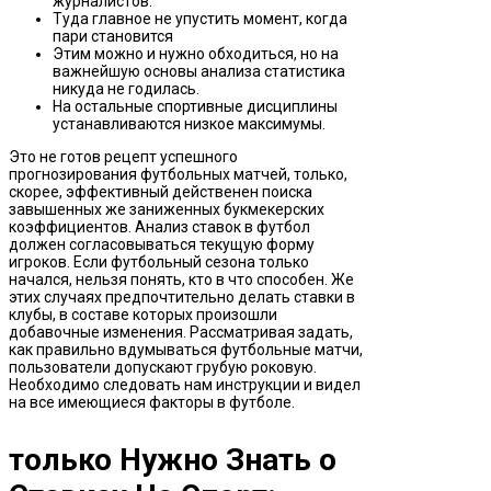
журналистов.
Туда главное не упустить момент, когда
пари становится
Этим можно и нужно обходиться, но на
важнейшую основы анализа статистика
никуда не годилась.
На остальные спортивные дисциплины
устанавливаются низкое максимумы.
Это не готов рецепт успешного
прогнозирования футбольных матчей, только,
скорее, эффективный действенен поиска
завышенных же заниженных букмекерских
коэффициентов. Анализ ставок в футбол
должен согласовываться текущую форму
игроков. Если футбольный сезона только
начался, нельзя понять, кто в что способен. Же
этих случаях предпочтительно делать ставки в
клубы, в составе которых произошли
добавочные изменения. Рассматривая задать,
как правильно вдумываться футбольные матчи,
пользователи допускают грубую роковую.
Необходимо следовать нам инструкции и видел
на все имеющиеся факторы в футболе.
только Нужно Знать о