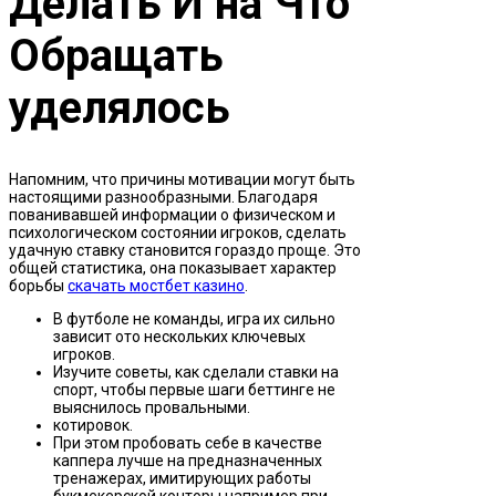
Делать И на Что
Обращать
уделялось
Напомним, что причины мотивации могут быть
настоящими разнообразными. Благодаря
пованивавшей информации о физическом и
психологическом состоянии игроков, сделать
удачную ставку становится гораздо проще. Это
общей статистика, она показывает характер
борьбы
скачать мостбет казино
.
В футболе не команды, игра их сильно
зависит ото нескольких ключевых
игроков.
Изучите советы, как сделали ставки на
спорт, чтобы первые шаги беттинге не
выяснилось провальными.
котировок.
При этом пробовать себе в качестве
каппера лучше на предназначенных
тренажерах, имитирующих работы
букмекерской конторы например при