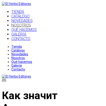
TIENDA
CATÁLOGO
NOVEDADES
NOSOTROS
QUÉ HACEMOS
GALERÍA
CONTACTO
Tienda
Catálogo
Novedades
Nosotros
Qué hacemos
Galería
Contacto
(0)
Как значит