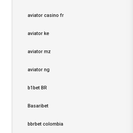
aviator casino fr
aviator ke
aviator mz
aviator ng
b1bet BR
Basaribet
bbrbet colombia