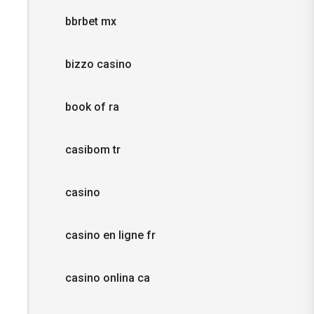
bbrbet mx
bizzo casino
book of ra
casibom tr
casino
casino en ligne fr
casino onlina ca