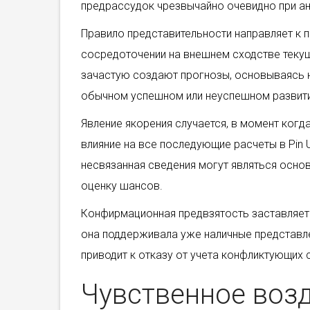
предрассудок чрезвычайно очевидно при ан
Правило представительности направляет к
сосредоточении на внешнем сходстве текущ
зачастую создают прогнозы, основываясь н
обычном успешном или неуспешном развити
Явление якорения случается, в момент ког
влияние на все последующие расчеты в Pin 
несвязанная сведения могут являться осно
оценку шансов.
Конфирмационная предвзятость заставляет
она поддерживала уже наличные представле
приводит к отказу от учета конфликтующих
Чувственное воз