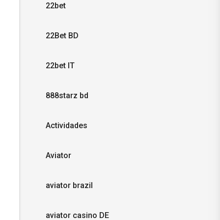
22bet
22Bet BD
22bet IT
888starz bd
Actividades
Aviator
aviator brazil
aviator casino DE