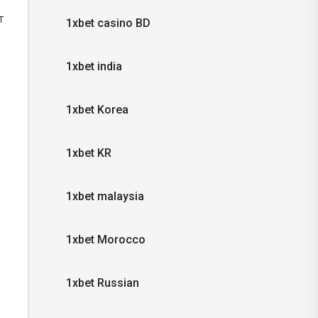
т
1xbet casino BD
1xbet india
1xbet Korea
1xbet KR
1xbet malaysia
1xbet Morocco
1xbet Russian