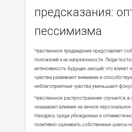
предсказания: оп
пессимизма
Чувственное предвидение представляет со
положений и их напряженности. Люди посто
интенсивность будущих эмоций, что влияет
чувства развивают внимание и способствую
неблагоприятные чувства уменьшают фокус 
Чувственное распространение случается, в
оказывает влияние на личное персональное 
Находясь среди убежденных и оптимистичн
позитивно оценивать собственные шансы н