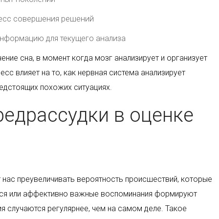
цесс совершения решений
информацию для текущего анализа
ение сна, в момент когда мозг анализирует и организует
есс влияет на то, как нервная система анализирует
редстоящих похожих ситуациях.
едрассудки в оценке
 нас преувеличивать вероятность происшествий, которые
еся или аффективно важные воспоминания формируют
я случаются регулярнее, чем на самом деле. Такое