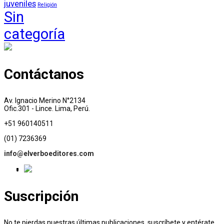
juveniles
Religión
Sin
categoría
Contáctanos
Av. Ignacio Merino N°2134
Ofic.301 - Lince. Lima, Perú.
+51 960140511
(01) 7236369
info@elverboeditores.com
Suscripción
No te pierdas nuestras últimas publicaciones, suscríbete y entérate