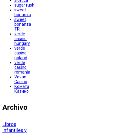
slottica
sugar rush
sweet
bonanza
sweet
bonanza
TR
verde
casino
hungary
verde
casino
poland
verde
casino
romania
Vovan
Casino
Комета
Казино
Archivo
Libros
infantiles y