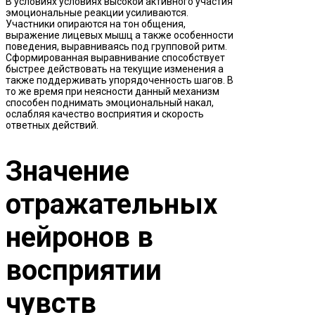
В условиях условиях высокой активного участия
эмоциональные реакции усиливаются.
Участники опираются на тон общения,
выражение лицевых мышц а также особенности
поведения, выравниваясь под групповой ритм.
Сформированная выравнивание способствует
быстрее действовать на текущие изменения а
также поддерживать упорядоченность шагов. В
то же время при неясности данный механизм
способен поднимать эмоциональный накал,
ослабляя качество восприятия и скорость
ответных действий.
Значение
отражательных
нейронов в
восприятии
чувств