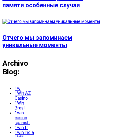
памяти особенные случаи
Отчего мы запоминаем
уникальные моменты
Archivo
Blog:
1w
1Win AZ
Casino
1Win
Brasil
1win
casino
spanish
1win fr
1win India