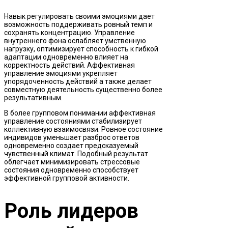
Навык регулировать своими эмоциями дает
возможность поддерживать ровный темп и
сохранять концентрацию. Управление
внутреннего фона ослабляет умственную
нагрузку, оптимизирует способность к гибкой
адаптации одновременно влияет на
корректность действий. Аффективная
управление эмоциями укрепляет
упорядоченность действий а также делает
совместную деятельность существенно более
результативным.
В более групповом понимании аффективная
управление состояниями стабилизирует
коллективную взаимосвязи. Ровное состояние
индивидов уменьшает разброс ответов
одновременно создает предсказуемый
чувственный климат. Подобный результат
облегчает минимизировать стрессовые
состояния одновременно способствует
эффективной групповой активности.
Роль лидеров