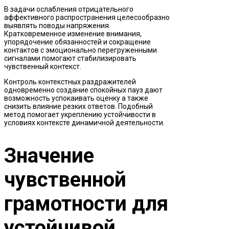
В задачи ослабления отрицательного
аффективного распространения целесообразно
выявлять поводы напряжения.
Кратковременное изменение внимания,
упорядочение обязанностей и сокращение
контактов с эмоционально перегруженными
сигналами помогают стабилизировать
чувственный контекст.
Контроль контекстных раздражителей
одновременно создание спокойных пауз дают
возможность успокаивать оценку а также
снизить влияние резких ответов. Подобный
метод помогает укреплению устойчивости в
условиях контексте динамичной деятельности.
Значение
чувственной
грамотности для
устойчивой