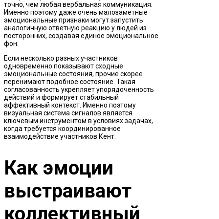
точно, чем любая вербальная коммуникация.
Именно поэтому даже очень малозаметные
эмоциональные признаки могут запустить
аналогичную ответную реакцию у людей из
посторонних, создавая единое эмоциональное
фон.
Если несколько разных участников
одновременно показывают сходные
эмоциональные состояния, прочие скорее
перенимают подобное состояние. Такая
согласованность укрепляет упорядоченность
действий и формирует стабильный
аффективный контекст. Именно поэтому
визуальная система сигналов является
ключевым инструментом в условиях задачах,
когда требуется координированное
взаимодействие участников Кент.
Как эмоции
выстраивают
коллективный