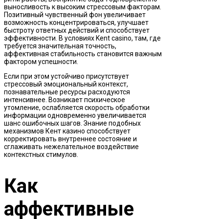
выносливость к высоким стрессовым факторам.
Позитивный чувственный фон увеличивает
возможность концентрироваться, улучшает
быстроту ответных действий и способствует
эффективности. В условиях Kent casino, там, где
требуется значительная точность,
аффективная стабильность становится важным
фактором успешности.
Если при этом устойчиво присутствует
стрессовый эмоциональный контекст,
познавательные ресурсы расходуются
интенсивнее. Возникает психическое
утомление, ослабляется скорость обработки
информации одновременно увеличивается
шанс ошибочных шагов. Знание подобных
механизмов Кент казино способствует
корректировать внутреннее состояние и
сглаживать нежелательное воздействие
контекстных стимулов.
Как
аффективные