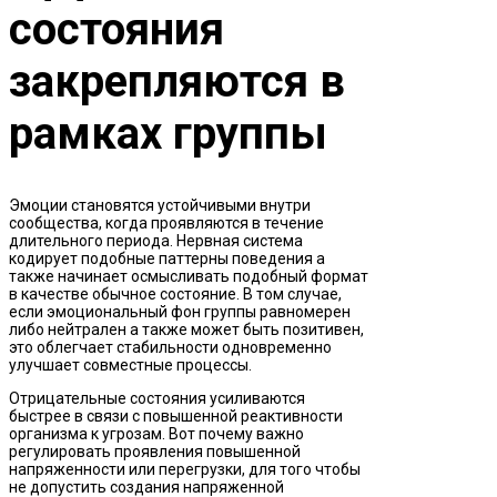
состояния
закрепляются в
рамках группы
Эмоции становятся устойчивыми внутри
сообщества, когда проявляются в течение
длительного периода. Нервная система
кодирует подобные паттерны поведения а
также начинает осмысливать подобный формат
в качестве обычное состояние. В том случае,
если эмоциональный фон группы равномерен
либо нейтрален а также может быть позитивен,
это облегчает стабильности одновременно
улучшает совместные процессы.
Отрицательные состояния усиливаются
быстрее в связи с повышенной реактивности
организма к угрозам. Вот почему важно
регулировать проявления повышенной
напряженности или перегрузки, для того чтобы
не допустить создания напряженной