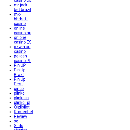
casino DE
mr jack
bet brazil
mx-
bbrbet-
casino
online
casino au
onlone
casino ES
ozwin au
casino
pelican
casino PL
Pin UP
Pin Up
Brazil
Pin Up
Peru
pinco
plinko
plinko in
plinko_pl
Qizilbilet
Ramenbet
Review
se
Slots