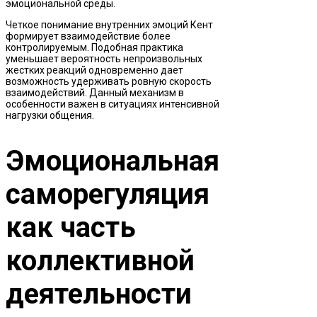
эмоциональной среды.
Четкое понимание внутренних эмоций Кент
формирует взаимодействие более
контролируемым. Подобная практика
уменьшает вероятность непроизвольных
жестких реакций одновременно дает
возможность удерживать ровную скорость
взаимодействий. Данный механизм в
особенности важен в ситуациях интенсивной
нагрузки общения.
Эмоциональная
саморегуляция
как часть
коллективной
деятельности