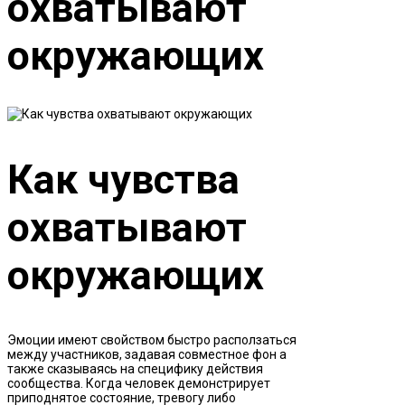
охватывают
окружающих
Как чувства
охватывают
окружающих
Эмоции имеют свойством быстро расползаться
между участников, задавая совместное фон а
также сказываясь на специфику действия
сообщества. Когда человек демонстрирует
приподнятое состояние, тревогу либо