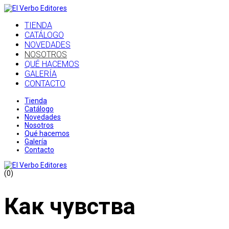
TIENDA
CATÁLOGO
NOVEDADES
NOSOTROS
QUÉ HACEMOS
GALERÍA
CONTACTO
Tienda
Catálogo
Novedades
Nosotros
Qué hacemos
Galería
Contacto
(0)
Как чувства