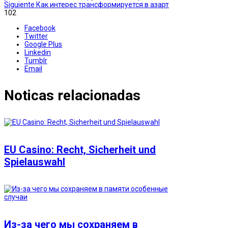
Siguiente
Как интерес трансформируется в азарт
102
Facebook
Twitter
Google Plus
Linkedin
Tumblr
Email
Noticas relacionadas
EU Casino: Recht, Sicherheit und
Spielauswahl
Из-за чего мы сохраняем в