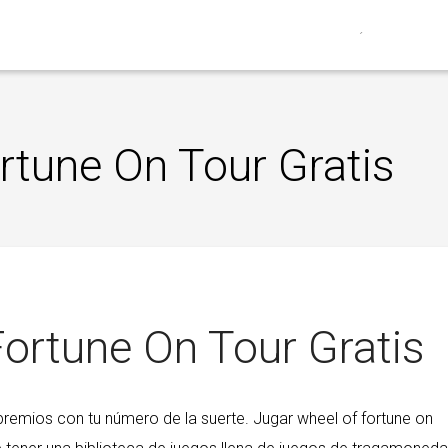
ÁLOGO
NOVEDADES
NOSOTROS
QUÉ HACEMOS
rtune On Tour Gratis
ortune On Tour Gratis
 premios con tu número de la suerte. Jugar wheel of fortune on