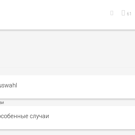
61
auswahl
особенные случаи