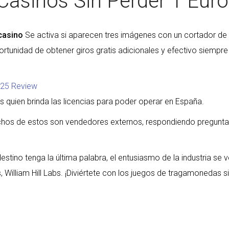
Casinos Sin Perder 1 Euro
casino
Se activa si aparecen tres imágenes con un cortador de
portunidad de obtener giros gratis adicionales y efectivo siempre
025 Review
 quien brinda las licencias para poder operar en España.
os de estos son vendedores externos, respondiendo pregunt
stino tenga la última palabra, el entusiasmo de la industria se 
William Hill Labs. ¡Diviértete con los juegos de tragamonedas s