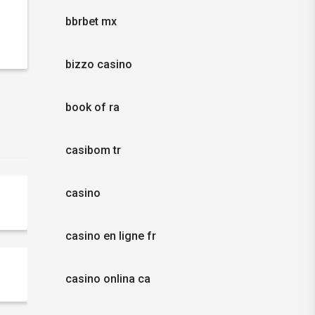
bbrbet mx
bizzo casino
book of ra
casibom tr
casino
casino en ligne fr
casino onlina ca