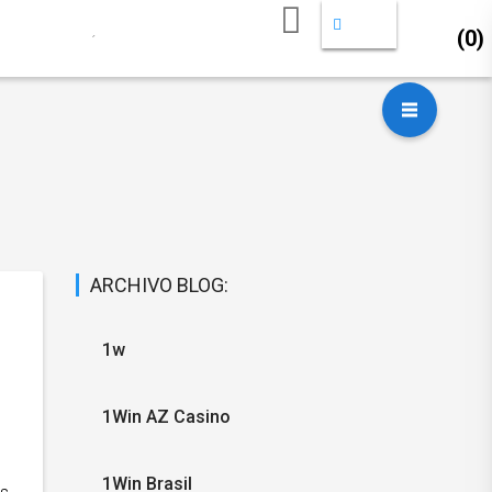
(0)
GALERÍA
CONTACTO
ARCHIVO BLOG:
1w
1Win AZ Casino
1Win Brasil