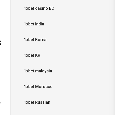
1xbet casino BD
1xbet india
s
1xbet Korea
1xbet KR
1xbet malaysia
1xbet Morocco
,
1xbet Russian