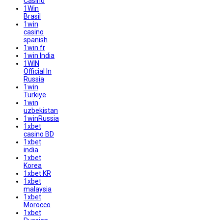
Casino
1Win
Brasil
1win
casino
spanish
1win fr
1win India
1WIN
Official In
Russia
1win
Turkiye
1win
uzbekistan
1winRussia
1xbet
casino BD
1xbet
india
1xbet
Korea
1xbet KR
1xbet
malaysia
1xbet
Morocco
1xbet