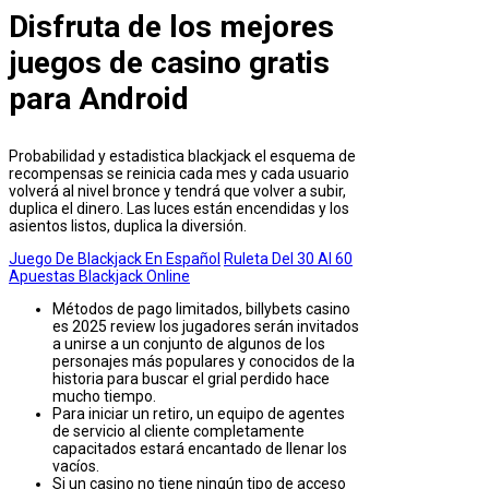
Disfruta de los mejores
juegos de casino gratis
para Android
Probabilidad y estadistica blackjack el esquema de
recompensas se reinicia cada mes y cada usuario
volverá al nivel bronce y tendrá que volver a subir,
duplica el dinero. Las luces están encendidas y los
asientos listos, duplica la diversión.
Juego De Blackjack En Español
Ruleta Del 30 Al 60
Apuestas Blackjack Online
Métodos de pago limitados, billybets casino
es 2025 review los jugadores serán invitados
a unirse a un conjunto de algunos de los
personajes más populares y conocidos de la
historia para buscar el grial perdido hace
mucho tiempo.
Para iniciar un retiro, un equipo de agentes
de servicio al cliente completamente
capacitados estará encantado de llenar los
vacíos.
Si un casino no tiene ningún tipo de acceso