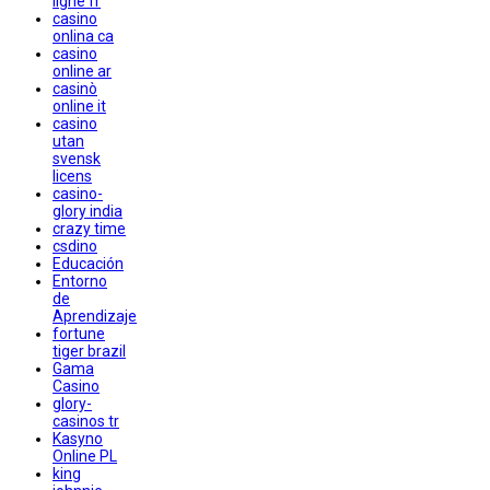
ligne fr
casino
onlina ca
casino
online ar
casinò
online it
casino
utan
svensk
licens
casino-
glory india
crazy time
csdino
Educación
Entorno
de
Aprendizaje
fortune
tiger brazil
Gama
Casino
glory-
casinos tr
Kasyno
Online PL
king