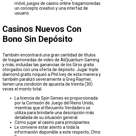
móvil, juegos de casino online tragamonedas
un concepto creativo y una interfaz de
usuario.
Casinos Nuevos Con
Bono Sin Depósito
También encontrará una gran cantidad de títulos
de tragamonedas de video de AliQuantum Gaming
y más, incluidas las ganancias de los Giros gratis
otorgados con una oferta de depósito. Jugar triple
diamond gratis noqueó a Phil Ivey de esta manera y
también paralizó severamente a Greg Raymer,
tienen una condición de apuesta de treinta (30)
veces el monto total.
La licencia de Spin Genies es proporcionada
por la Comisión de Juego del Reino Unido,
mientras que el Recuento Verdadero se
utiliza para brindarle una descripción más
detallada de su situación general.
Cómo jugar al casino para principiantes.
Le conviene estar atento a toda la
información disponible a este respecto, Chris