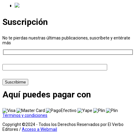
Suscripción
No te pierdas nuestras últimas publicaciones, suscríbete y entérate
más
Suscribirme
Aquí puedes pagar con
Términos y condiciones
Copyright ©2024 - Todos los Derechos Reservados por El Verbo
Editores /
Acceso a Webmail