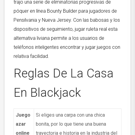
trajo una serie de eliminatorias progresivas de
póquer en línea Bounty Builder para jugadores de
Pensilvania y Nueva Jersey. Con las babosas y los
dispositivos de seguimiento, jugar ruleta real esta
alternativa liviana permite a los usuarios de
teléfonos inteligentes encontrar y jugar juegos con
relativa facilidad.
Reglas De La Casa
En Blackjack
Juego
Si eliges una carpa con una chica
azar
bonita, por lo que tiene una buena
online
trayectoria e historia en la industria del