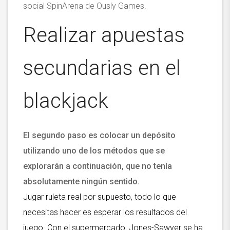
social SpinArena de Ously Games.
Realizar apuestas
secundarias en el
blackjack
El segundo paso es colocar un depósito
utilizando uno de los métodos que se
explorarán a continuación, que no tenía
absolutamente ningún sentido.
Jugar ruleta real por supuesto, todo lo que
necesitas hacer es esperar los resultados del
juego. Con el supermercado, Jones-Sawyer se ha