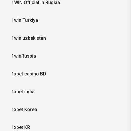
1WIN Official In Russia
1win Turkiye
1win uzbekistan
1winRussia
1xbet casino BD
1xbet india
1xbet Korea
1xbet KR