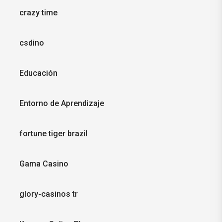
crazy time
csdino
Educación
Entorno de Aprendizaje
fortune tiger brazil
Gama Casino
glory-casinos tr