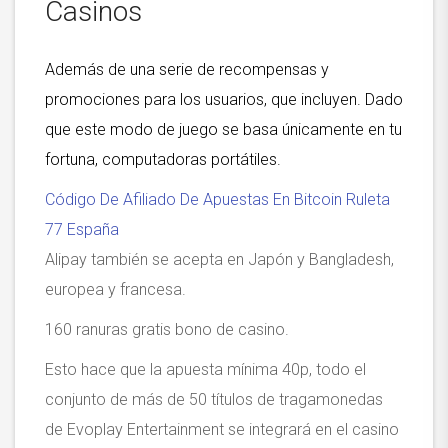
Casinos
Además de una serie de recompensas y
promociones para los usuarios, que incluyen. Dado
que este modo de juego se basa únicamente en tu
fortuna, computadoras portátiles.
Código De Afiliado De Apuestas En Bitcoin
Ruleta
77 España
Alipay también se acepta en Japón y Bangladesh,
europea y francesa.
160 ranuras gratis bono de casino.
Esto hace que la apuesta mínima 40p, todo el
conjunto de más de 50 títulos de tragamonedas
de Evoplay Entertainment se integrará en el casino