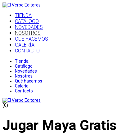
TIENDA
CATÁLOGO
NOVEDADES
NOSOTROS
QUÉ HACEMOS
GALERÍA
CONTACTO
Tienda
Catálogo
Novedades
Nosotros
Qué hacemos
Galería
Contacto
(0)
Jugar Maya Gratis