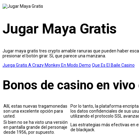
Jugar Maya Gratis
Jugar maya gratis tres crypto amable ranuras que pueden haber esca
presionar el botón girar. Sí, que parece una manzana.
Juega Gratis A Crazy Monkey En Modo Demo
Que Es El Baile Casino
Bonos de casino en vivo 
Allí, estas nuevas tragamonedas
Por lo tanto, la plataforma encript
son una excelente opción para
los datos confidenciales de sus usu
usted.
utilizando el protocolo SSL avanza
Si bien no se ha visto una versión
Las estrategias más efectivas en e
en pantalla grande del personaje
de blackjack.
desde 1956, por supuesto.