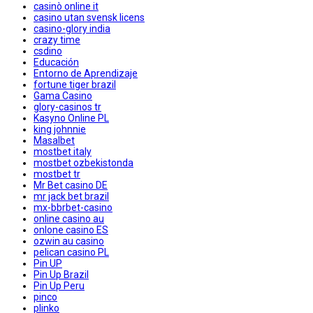
casinò online it
casino utan svensk licens
casino-glory india
crazy time
csdino
Educación
Entorno de Aprendizaje
fortune tiger brazil
Gama Casino
glory-casinos tr
Kasyno Online PL
king johnnie
Masalbet
mostbet italy
mostbet ozbekistonda
mostbet tr
Mr Bet casino DE
mr jack bet brazil
mx-bbrbet-casino
online casino au
onlone casino ES
ozwin au casino
pelican casino PL
Pin UP
Pin Up Brazil
Pin Up Peru
pinco
plinko