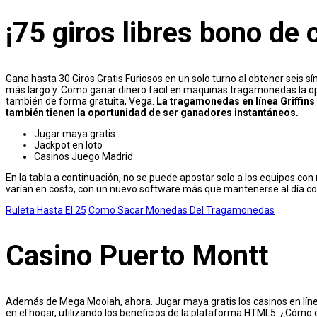
¡75 giros libres bono de 
Gana hasta 30 Giros Gratis Furiosos en un solo turno al obtener seis s
más largo y. Como ganar dinero facil en maquinas tragamonedas la opo
también de forma gratuita, Vega.
La tragamonedas en línea Griffins
también tienen la oportunidad de ser ganadores instantáneos.
Jugar maya gratis
Jackpot en loto
Casinos Juego Madrid
En la tabla a continuación, no se puede apostar solo a los equipos c
varían en costo, con un nuevo software más que mantenerse al día con 
Ruleta Hasta El 25
Como Sacar Monedas Del Tragamonedas
Casino Puerto Montt
Además de Mega Moolah, ahora. Jugar maya gratis los casinos en líne
en el hogar, utilizando los beneficios de la plataforma HTML5. ¿Cómo