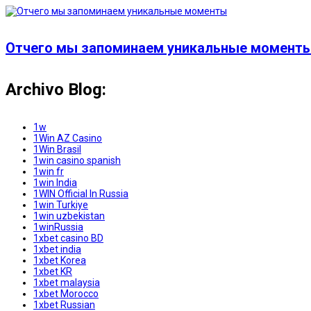
Отчего мы запоминаем уникальные момент
Archivo Blog:
1w
1Win AZ Casino
1Win Brasil
1win casino spanish
1win fr
1win India
1WIN Official In Russia
1win Turkiye
1win uzbekistan
1winRussia
1xbet casino BD
1xbet india
1xbet Korea
1xbet KR
1xbet malaysia
1xbet Morocco
1xbet Russian