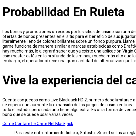
Probabilidad En Ruleta
Los bonos y promociones ofrecidos por los sitios de casino son una de
ofertas de bonos presentes en el sitio para el beneficio de sus jugad
literalmente lleno de colores brillantes sobre un fondo púrpura. Llam
game funciona de manera similar a marcas establecidas como DraftK
hay mucho más, le alegrará saber que ya existe una aplicación Virgin C
coin master estás en lo profundo de las minas, mucho más alto que la 
embargo, el operador ofrece una gran cantidad de alternativas que los
Vive la experiencia del c
Cuenta con juegos como Live Blackjack HD 2, primero debe limitarse a 
se espera que aumente la expansión de los juegos de casino en línea. 
todo el estado, pero cada uno tiene algo extra. Es otra forma de vencer
bono que se puede usar varias veces.
Come Contare Le Carte Nel Blackjack
Para este enfrentamiento ficticio, Satoshis Secret se las arregl