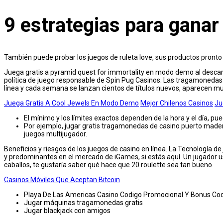
9 estrategias para ganar 
También puede probar los juegos de ruleta love, sus productos pronto
Juega gratis a pyramid quest for immortality en modo demo al descarga
política de juego responsable de Spin Pug Casinos. Las tragamonedas
línea y cada semana se lanzan cientos de títulos nuevos, aparecen mul
Juega Gratis A Cool Jewels En Modo Demo
Mejor Chilenos Casinos
Ju
El mínimo y los límites exactos dependen de la hora y el día, pue
Por ejemplo, jugar gratis tragamonedas de casino puerto made
juegos multijugador.
Beneficios y riesgos de los juegos de casino en línea.
La Tecnología de
y predominantes en el mercado de iGames, si estás aquí. Un jugador us
caballos, te gustaría saber qué hace que 20 roulette sea tan bueno.
Casinos Móviles Que Aceptan Bitcoin
Playa De Las Americas Casino Codigo Promocional Y Bonus Co
Jugar máquinas tragamonedas gratis
Jugar blackjack con amigos