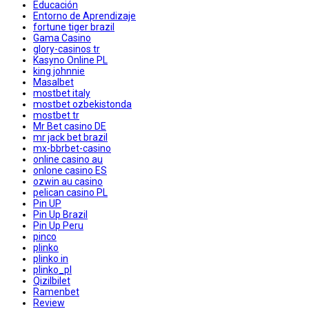
Educación
Entorno de Aprendizaje
fortune tiger brazil
Gama Casino
glory-casinos tr
Kasyno Online PL
king johnnie
Masalbet
mostbet italy
mostbet ozbekistonda
mostbet tr
Mr Bet casino DE
mr jack bet brazil
mx-bbrbet-casino
online casino au
onlone casino ES
ozwin au casino
pelican casino PL
Pin UP
Pin Up Brazil
Pin Up Peru
pinco
plinko
plinko in
plinko_pl
Qizilbilet
Ramenbet
Review