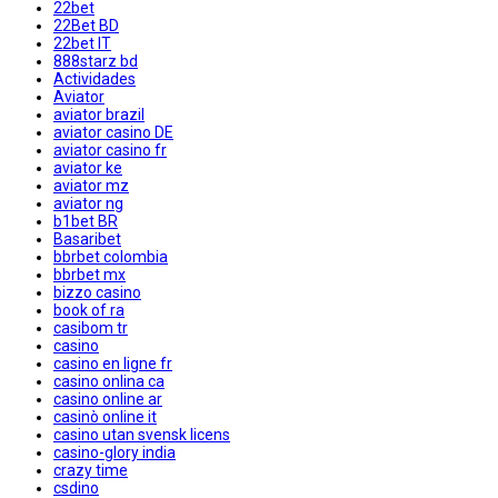
22bet
22Bet BD
22bet IT
888starz bd
Actividades
Aviator
aviator brazil
aviator casino DE
aviator casino fr
aviator ke
aviator mz
aviator ng
b1bet BR
Basaribet
bbrbet colombia
bbrbet mx
bizzo casino
book of ra
casibom tr
casino
casino en ligne fr
casino onlina ca
casino online ar
casinò online it
casino utan svensk licens
casino-glory india
crazy time
csdino