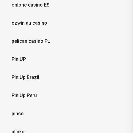
onlone casino ES
ozwin au casino
pelican casino PL
Pin UP
Pin Up Brazil
Pin Up Peru
pinco
plinko