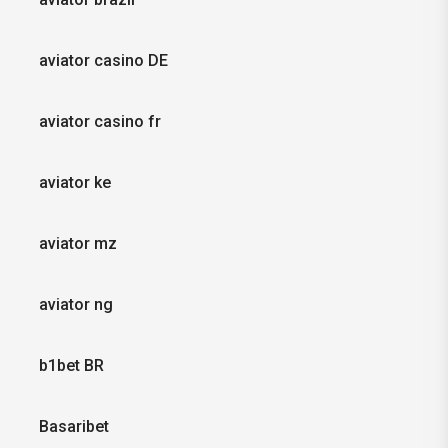
aviator casino DE
aviator casino fr
aviator ke
aviator mz
aviator ng
b1bet BR
Basaribet