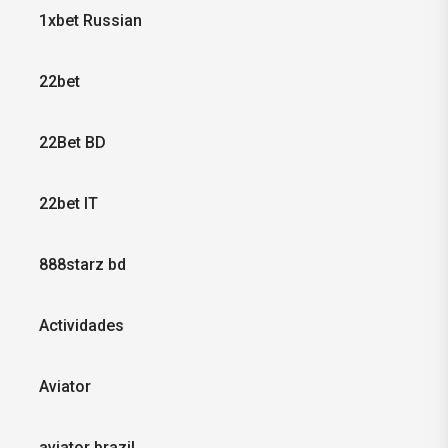
1xbet Russian
22bet
22Bet BD
22bet IT
888starz bd
Actividades
Aviator
aviator brazil