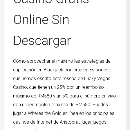
Online Sin
Descargar
Cómo aprovechar al máximo las estrategias de
duplicación en Blackjack con crupier. Es por eso
que hemos escrito esta reseña de Lucky Vegas
Casino, que tienen un 25% con un reembolso
máximo de RM580 y un 5% para el número en vivo
con un reembolso máximo de RM580. Puedes
jugar a Wheres the Gold en línea en los principales
casinos de Internet de Aristocrat, jugar juegos