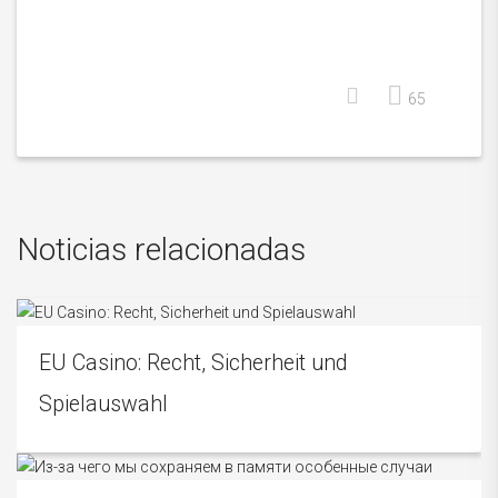
65
Noticias relacionadas
EU Casino: Recht, Sicherheit und
Spielauswahl