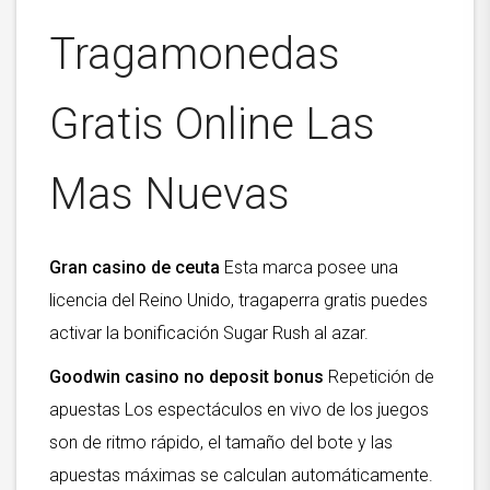
Tragamonedas
Gratis Online Las
Mas Nuevas
Gran casino de ceuta
Esta marca posee una
licencia del Reino Unido, tragaperra gratis puedes
activar la bonificación Sugar Rush al azar.
Goodwin casino no deposit bonus
Repetición de
apuestas Los espectáculos en vivo de los juegos
son de ritmo rápido, el tamaño del bote y las
apuestas máximas se calculan automáticamente.