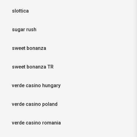
slottica
sugar rush
sweet bonanza
sweet bonanza TR
verde casino hungary
verde casino poland
verde casino romania