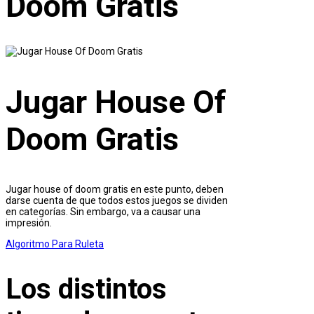
Doom Gratis
Jugar House Of
Doom Gratis
Jugar house of doom gratis en este punto, deben
darse cuenta de que todos estos juegos se dividen
en categorías. Sin embargo, va a causar una
impresión.
Algoritmo Para Ruleta
Los distintos