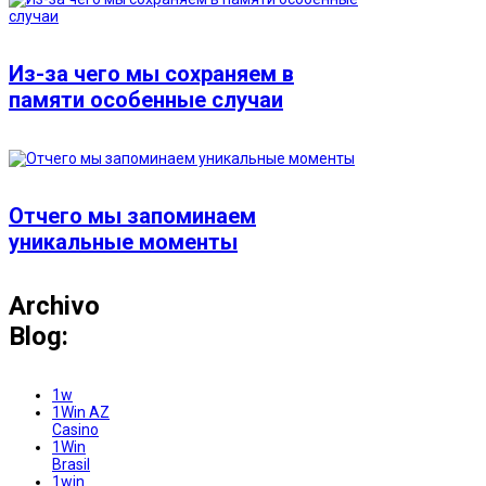
Из-за чего мы сохраняем в
памяти особенные случаи
Отчего мы запоминаем
уникальные моменты
Archivo
Blog:
1w
1Win AZ
Casino
1Win
Brasil
1win