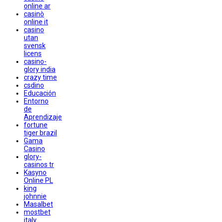
online ar
casinò
online it
casino
utan
svensk
licens
casino-
glory india
crazy time
csdino
Educación
Entorno
de
Aprendizaje
fortune
tiger brazil
Gama
Casino
glory-
casinos tr
Kasyno
Online PL
king
johnnie
Masalbet
mostbet
italy