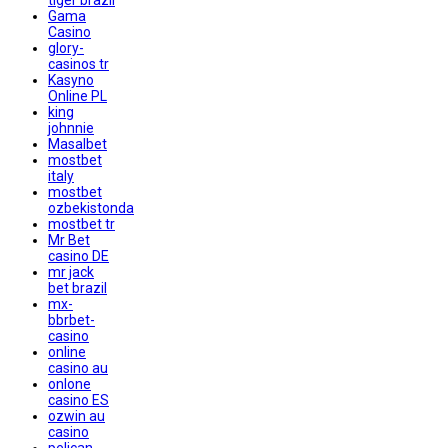
Gama
Casino
glory-
casinos tr
Kasyno
Online PL
king
johnnie
Masalbet
mostbet
italy
mostbet
ozbekistonda
mostbet tr
Mr Bet
casino DE
mr jack
bet brazil
mx-
bbrbet-
casino
online
casino au
onlone
casino ES
ozwin au
casino
pelican