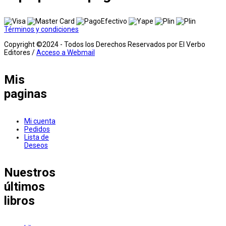
Términos y condiciones
Copyright ©2024 - Todos los Derechos Reservados por El Verbo
Editores /
Acceso a Webmail
Mis
paginas
Mi cuenta
Pedidos
Lista de
Deseos
Nuestros
últimos
libros