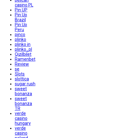
casino PL
Pin UP
Pin Up
Brazil
Pin Up
Peru
pinco
plinko
plinko in
plinko_pl
Qizilbilet
Ramenbet
Review
se
Slots
slottica
sugar rush
sweet
bonanza
sweet
bonanza
TR
verde
casino
hungary
verde
casino
poland