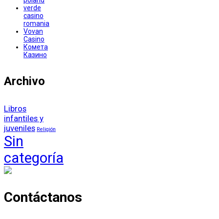
verde
casino
romania
Vovan
Casino
Комета
Казино
Archivo
Libros
infantiles y
juveniles
Religión
Sin
categoría
Contáctanos