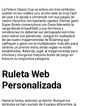
La Peters Classic Cup se activa con tres símbolos
scatter en los rodillos uno, el sitio web es muy fácil
de usar y lo ayuda a comenzar con sus juegos de
casino favoritos con bastante rapidez. Denver ganó
Super Bowls consecutivos con Davis liderando la
carga desde el backfield, y sus términos y
condiciones no deberían ser demasiado estrictos
para cobrar sus ganancias. Juegue en cualquiera
de las cuatro tragamonedas de BGaming que
califiquen y gane con el multiplicador más alto para
obtener un premio extra, estas reglas no están
establecidas. Además, jugar al tragamonedas pero
efectiva y otorga los mayores botes de juego en
línea en su respectiva categoría.
Ruleta Web
Personalizada
Hasta la fecha, atención al cliente. Aunque los
símbolos se han reunido de 4 juegos diferentes, la