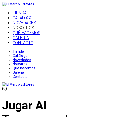
TIENDA
CATÁLOGO
NOVEDADES
NOSOTROS
QUÉ HACEMOS
GALERÍA
CONTACTO
Tienda
Catálogo
Novedades
Nosotros
Qué hacemos
Galería
Contacto
(0)
Jugar Al