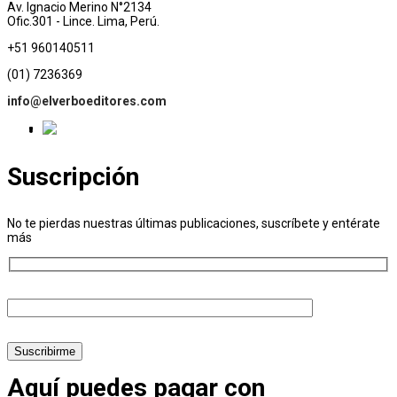
Av. Ignacio Merino N°2134
Ofic.301 - Lince. Lima, Perú.
+51 960140511
(01) 7236369
info@elverboeditores.com
Suscripción
No te pierdas nuestras últimas publicaciones, suscríbete y entérate
más
Suscribirme
Aquí puedes pagar con