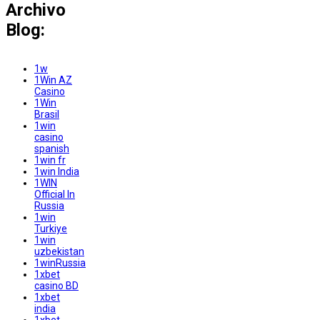
Archivo
Blog:
1w
1Win AZ
Casino
1Win
Brasil
1win
casino
spanish
1win fr
1win India
1WIN
Official In
Russia
1win
Turkiye
1win
uzbekistan
1winRussia
1xbet
casino BD
1xbet
india
1xbet