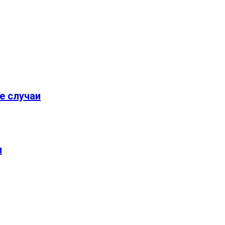
е случаи
ы