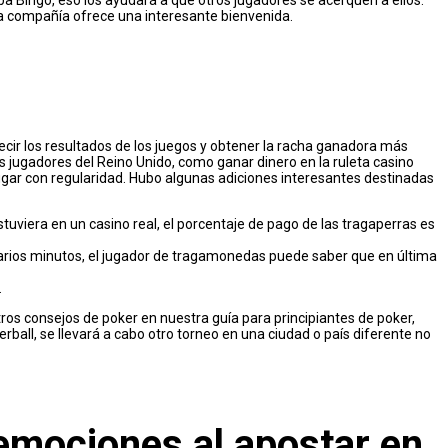
 Bingo, eso los ayudará a que otros jugadores se acerquen a ellos.
 la compañía ofrece una interesante bienvenida.
ecir los resultados de los juegos y obtener la racha ganadora más
 jugadores del Reino Unido, como ganar dinero en la ruleta casino
gar con regularidad. Hubo algunas adiciones interesantes destinadas
stuviera en un casino real, el porcentaje de pago de las tragaperras es
varios minutos, el jugador de tragamonedas puede saber que en última
.
tros consejos de poker en nuestra guía para principiantes de poker,
erball, se llevará a cabo otro torneo en una ciudad o país diferente no
 emociones al apostar en