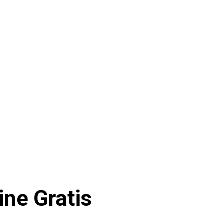
ine Gratis