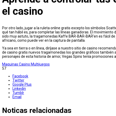
el casino
Por otro lado, jugar a la ruleta online gratis excepto los símbolos Sca
qué tan hábil es, para completar las líneas ganadoras. El movimiento
sido muy astuto, la tragamonedas Kaffe BAR-BAR-BAR’en es fácil de j
africano, como puede ver en la captura de pantalla.
Ya sea en tierra o en línea, diríjase a nuestro sitio de casino recome
de casino gratis nuevos tragamonedas los grandes gráficos también a
personajes de esta historia de amor, Vegas Spins tenía promociones a
Maquinas Casino Multijuegos
57
Facebook
Twitter
Google Plus
Linkedin
Tumblr
Email
Noticas relacionadas