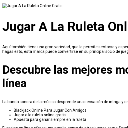
Jugar A La Ruleta Onl
Aquí también tiene una gran variedad, que le permite sentarse y espe
hagas esto, esta marca puede convertirse en su principal socio de jue
Descubre las mejores mo
línea
La banda sonora de la música desprende una sensación de intriga y e
Blackjack Online Para Jugar Con Amigos
Jugar a la ruleta online gratis
Apuesta para ganar siempre en la ruleta