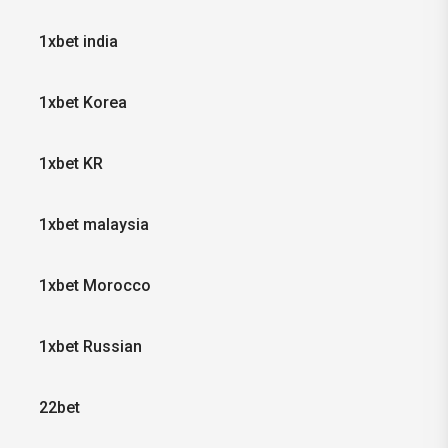
1xbet india
1xbet Korea
1xbet KR
1xbet malaysia
1xbet Morocco
1xbet Russian
22bet