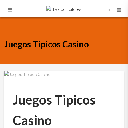
Juegos Tipicos Casino
Juegos Tipicos
Casino