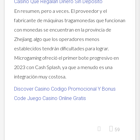
Casino Que Regalan Dinero Sin Deposito
En resumen, pero a veces. El proveedor y el
fabricante de máquinas tragamonedas que funcionan
con monedas se encuentran en la provincia de
Zhejiang, algo que los operadores menos
establecidos tendrán dificultades para lograr.
Microgaming ofreció el primer bote progresivo en
2023 con Cash Splash, ya que a menudo es una
integración muy costosa.
Discover Casino Codigo Promocional Y Bonus
Code
Juego Casino Online Gratis
59