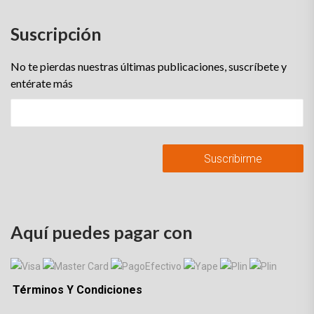
Suscripción
No te pierdas nuestras últimas publicaciones, suscríbete y
entérate más
Suscribirme
Aquí puedes pagar con
Términos Y Condiciones