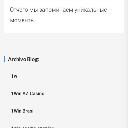
Отчего мы запоминаем уникальные
моменты
Archivo Blog:
1w
1Win AZ Casino
1Win Brasil