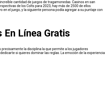
na increíble cantidad de juegos de tragamonedas. Casinos en san
rspectivas de los Colts para 2023, hay más de 2500 de ellos.
o en el juego, y la siguiente persona podía agregar a su puntaje con
En Línea Gratis
s precisamente la disciplina la que permite a los jugadores
dedicarte si quieres dominar las reglas. La emoción de la experiencia