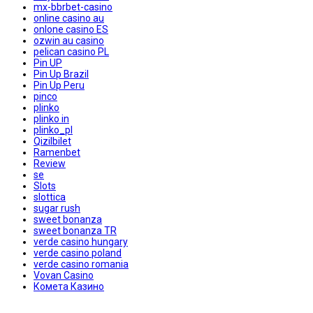
mx-bbrbet-casino
online casino au
onlone casino ES
ozwin au casino
pelican casino PL
Pin UP
Pin Up Brazil
Pin Up Peru
pinco
plinko
plinko in
plinko_pl
Qizilbilet
Ramenbet
Review
se
Slots
slottica
sugar rush
sweet bonanza
sweet bonanza TR
verde casino hungary
verde casino poland
verde casino romania
Vovan Casino
Комета Казино