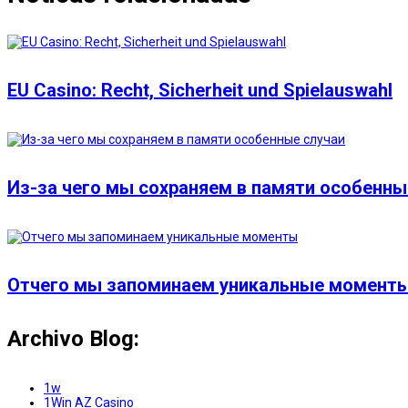
EU Casino: Recht, Sicherheit und Spielauswahl
Из-за чего мы сохраняем в памяти особенны
Отчего мы запоминаем уникальные момент
Archivo Blog:
1w
1Win AZ Casino