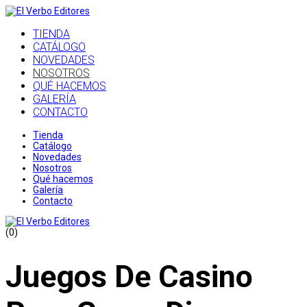
TIENDA
CATÁLOGO
NOVEDADES
NOSOTROS
QUÉ HACEMOS
GALERÍA
CONTACTO
Tienda
Catálogo
Novedades
Nosotros
Qué hacemos
Galería
Contacto
(0)
Juegos De Casino