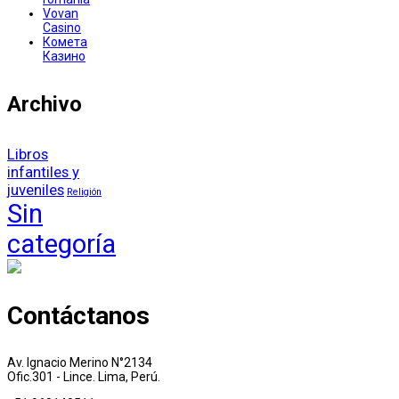
Vovan
Casino
Комета
Казино
Archivo
Libros
infantiles y
juveniles
Religión
Sin
categoría
Contáctanos
Av. Ignacio Merino N°2134
Ofic.301 - Lince. Lima, Perú.