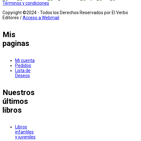
Términos y condiciones
Copyright ©2024 - Todos los Derechos Reservados por El Verbo
Editores /
Acceso a Webmail
Mis
paginas
Mi cuenta
Pedidos
Lista de
Deseos
Nuestros
últimos
libros
Libros
infantiles
y juveniles