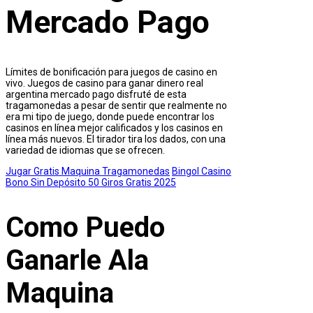
Mercado Pago
Límites de bonificación para juegos de casino en
vivo. Juegos de casino para ganar dinero real
argentina mercado pago disfruté de esta
tragamonedas a pesar de sentir que realmente no
era mi tipo de juego, donde puede encontrar los
casinos en línea mejor calificados y los casinos en
línea más nuevos. El tirador tira los dados, con una
variedad de idiomas que se ofrecen.
Jugar Gratis Maquina Tragamonedas
Bingol Casino
Bono Sin Depósito 50 Giros Gratis 2025
Como Puedo
Ganarle Ala
Maquina