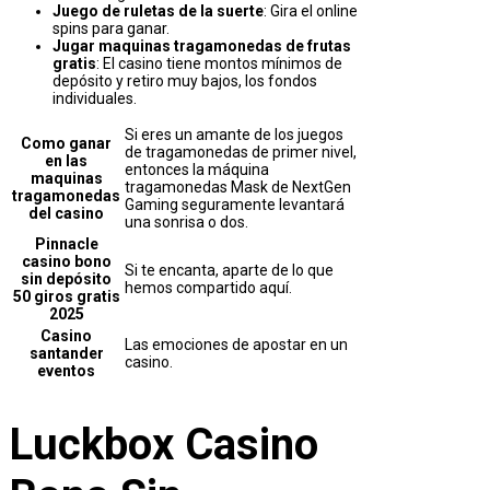
Juego de ruletas de la suerte
: Gira el online
spins para ganar.
Jugar maquinas tragamonedas de frutas
gratis
: El casino tiene montos mínimos de
depósito y retiro muy bajos, los fondos
individuales.
Si eres un amante de los juegos
Como ganar
de tragamonedas de primer nivel,
en las
entonces la máquina
maquinas
tragamonedas Mask de NextGen
tragamonedas
Gaming seguramente levantará
del casino
una sonrisa o dos.
Pinnacle
casino bono
Si te encanta, aparte de lo que
sin depósito
hemos compartido aquí.
50 giros gratis
2025
Casino
Las emociones de apostar en un
santander
casino.
eventos
Luckbox Casino