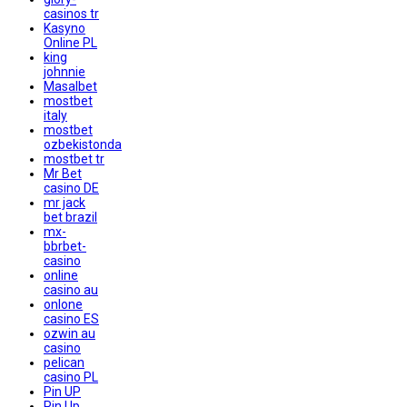
casinos tr
Kasyno
Online PL
king
johnnie
Masalbet
mostbet
italy
mostbet
ozbekistonda
mostbet tr
Mr Bet
casino DE
mr jack
bet brazil
mx-
bbrbet-
casino
online
casino au
onlone
casino ES
ozwin au
casino
pelican
casino PL
Pin UP
Pin Up