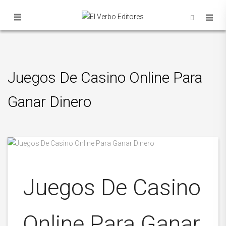
Juegos De Casino Online Para
Ganar Dinero
Juegos De Casino
Online Para Ganar