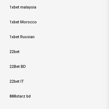
1xbet malaysia
1xbet Morocco
1xbet Russian
22bet
22Bet BD
22bet IT
888starz bd