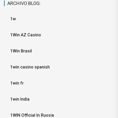
ARCHIVO BLOG:
1w
1Win AZ Casino
1Win Brasil
1win casino spanish
1win fr
1win India
1WIN Official In Russia