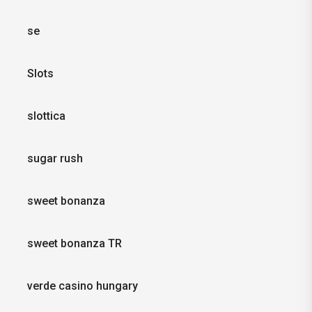
se
Slots
slottica
sugar rush
sweet bonanza
sweet bonanza TR
verde casino hungary