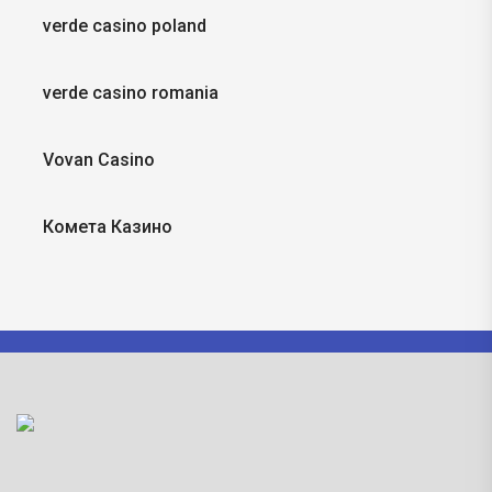
verde casino poland
verde casino romania
Vovan Casino
Комета Казино