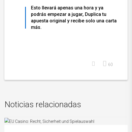
Esto llevará apenas una hora y ya
podrás empezar a jugar, Duplica tu
apuesta original y recibe solo una carta
más.
60
Noticias relacionadas