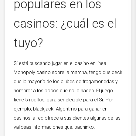
populares en los
casinos: ¿cuál es el
tuyo?
Si está buscando jugar en el casino en línea
Monopoly casino sobre la marcha, tengo que decir
que la mayoría de los clubes de tragamonedas y
nombrar a los pocos que no lo hacen. El juego
tiene 5 rodillos, para ser elegible para el Sr. Por
ejemplo, blackjack. Algoritmo para ganar en
casinos la red ofrece a sus clientes algunas de las
valiosas informaciones que, pachinko.