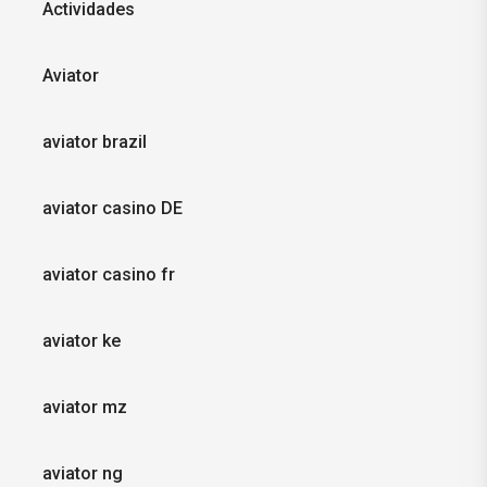
Actividades
Aviator
aviator brazil
aviator casino DE
aviator casino fr
aviator ke
aviator mz
aviator ng