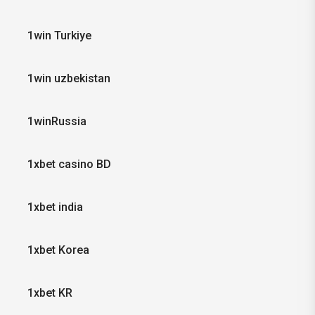
1win Turkiye
1win uzbekistan
1winRussia
1xbet casino BD
1xbet india
1xbet Korea
1xbet KR