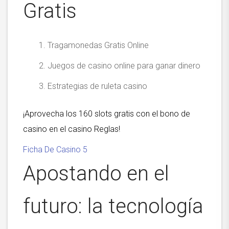
Gratis
Tragamonedas Gratis Online
Juegos de casino online para ganar dinero
Estrategias de ruleta casino
¡Aprovecha los 160 slots gratis con el bono de
casino en el casino Reglas!
Ficha De Casino 5
Apostando en el
futuro: la tecnología