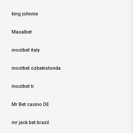
king johnnie
Masalbet
mostbet italy
mostbet ozbekistonda
mostbet tr
Mr Bet casino DE
mr jack bet brazil