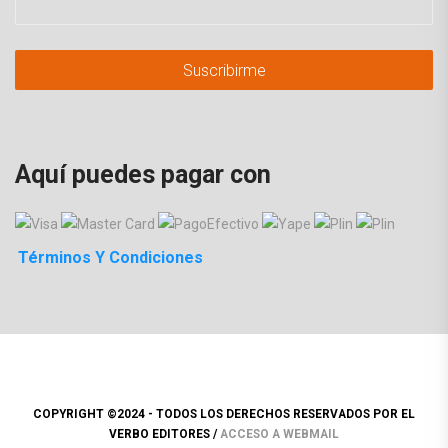
Suscribirme
Aquí puedes pagar con
Términos Y Condiciones
COPYRIGHT ©2024 - TODOS LOS DERECHOS RESERVADOS POR EL
VERBO EDITORES /
ACCESO A WEBMAIL