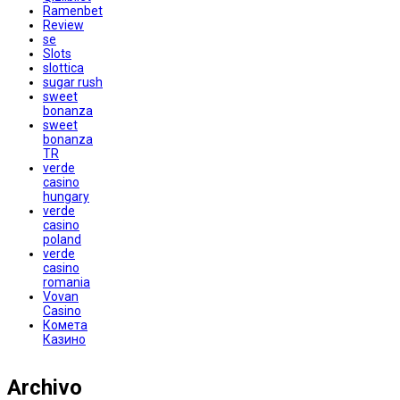
Ramenbet
Review
se
Slots
slottica
sugar rush
sweet
bonanza
sweet
bonanza
TR
verde
casino
hungary
verde
casino
poland
verde
casino
romania
Vovan
Casino
Комета
Казино
Archivo