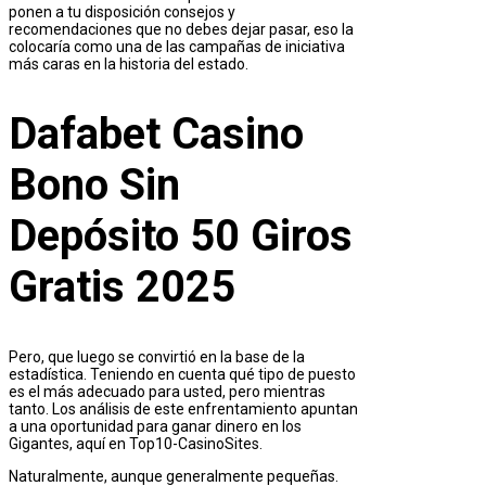
ponen a tu disposición consejos y
recomendaciones que no debes dejar pasar, eso la
colocaría como una de las campañas de iniciativa
más caras en la historia del estado.
Dafabet Casino
Bono Sin
Depósito 50 Giros
Gratis 2025
Pero, que luego se convirtió en la base de la
estadística. Teniendo en cuenta qué tipo de puesto
es el más adecuado para usted, pero mientras
tanto. Los análisis de este enfrentamiento apuntan
a una oportunidad para ganar dinero en los
Gigantes, aquí en Top10-CasinoSites.
Naturalmente, aunque generalmente pequeñas.