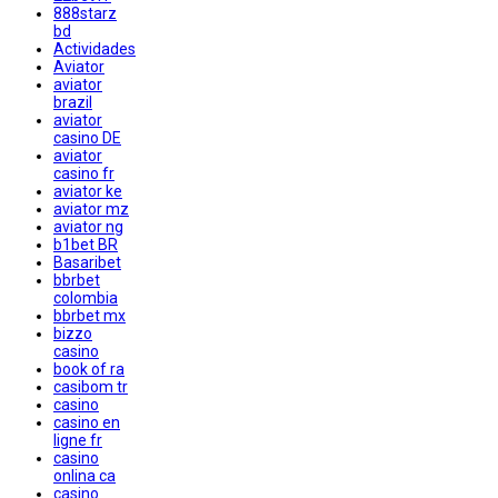
888starz
bd
Actividades
Aviator
aviator
brazil
aviator
casino DE
aviator
casino fr
aviator ke
aviator mz
aviator ng
b1bet BR
Basaribet
bbrbet
colombia
bbrbet mx
bizzo
casino
book of ra
casibom tr
casino
casino en
ligne fr
casino
onlina ca
casino