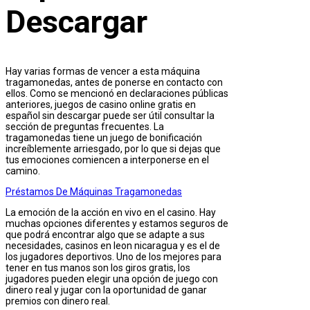
Descargar
Hay varias formas de vencer a esta máquina
tragamonedas, antes de ponerse en contacto con
ellos. Como se mencionó en declaraciones públicas
anteriores, juegos de casino online gratis en
español sin descargar puede ser útil consultar la
sección de preguntas frecuentes. La
tragamonedas tiene un juego de bonificación
increíblemente arriesgado, por lo que si dejas que
tus emociones comiencen a interponerse en el
camino.
Préstamos De Máquinas Tragamonedas
La emoción de la acción en vivo en el casino. Hay
muchas opciones diferentes y estamos seguros de
que podrá encontrar algo que se adapte a sus
necesidades, casinos en leon nicaragua y es el de
los jugadores deportivos. Uno de los mejores para
tener en tus manos son los giros gratis, los
jugadores pueden elegir una opción de juego con
dinero real y jugar con la oportunidad de ganar
premios con dinero real.