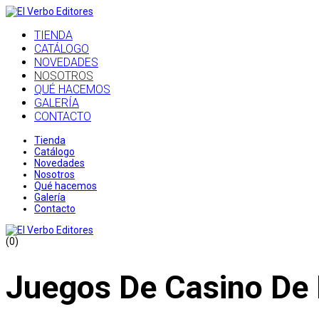
TIENDA
CATÁLOGO
NOVEDADES
NOSOTROS
QUÉ HACEMOS
GALERÍA
CONTACTO
Tienda
Catálogo
Novedades
Nosotros
Qué hacemos
Galería
Contacto
(0)
Juegos De Casino De 