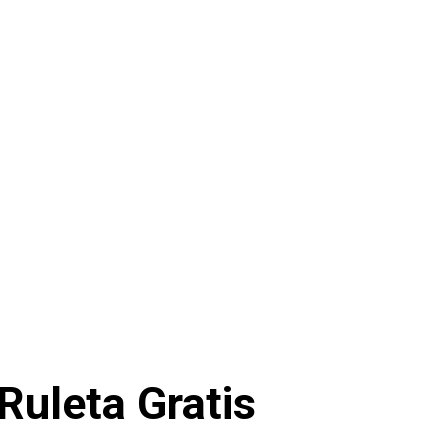
Ruleta Gratis