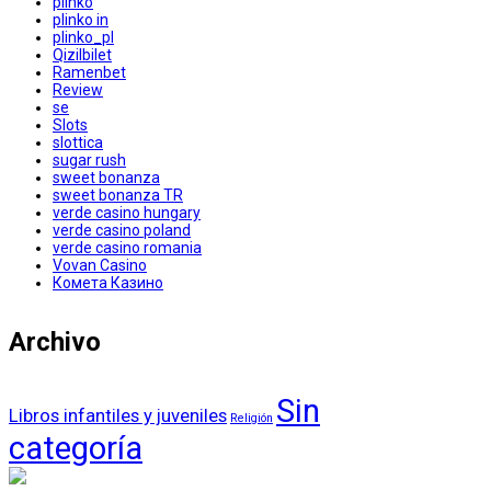
plinko
plinko in
plinko_pl
Qizilbilet
Ramenbet
Review
se
Slots
slottica
sugar rush
sweet bonanza
sweet bonanza TR
verde casino hungary
verde casino poland
verde casino romania
Vovan Casino
Комета Казино
Archivo
Sin
Libros infantiles y juveniles
Religión
categoría