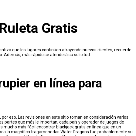
Ruleta Gratis
ntiza que los lugares continúen atrayendo nuevos clientes, recuerde
no. Además, más rápido se atenderá su solicitud.
rupier en línea para
por eso. Las revisiones en este sitio toman en consideración varios
as partes que más le importan, cada país y operador de juegos de
s mucho más fácil encontrar blackjack gratis en línea que en un
s toca la magnífica tragamonedas Water Dragons fue probablemente su