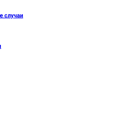
е случаи
ы