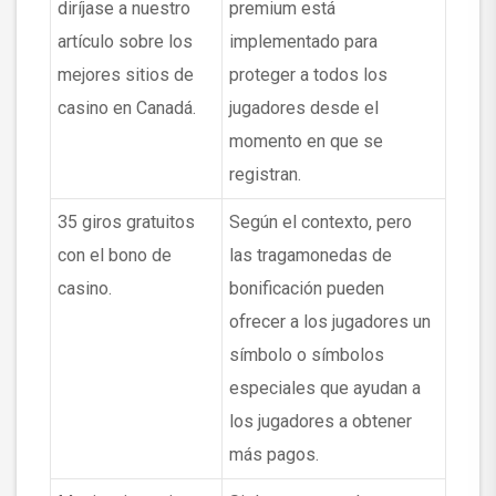
diríjase a nuestro
premium está
artículo sobre los
implementado para
mejores sitios de
proteger a todos los
casino en Canadá.
jugadores desde el
momento en que se
registran.
35 giros gratuitos
Según el contexto, pero
con el bono de
las tragamonedas de
casino.
bonificación pueden
ofrecer a los jugadores un
símbolo o símbolos
especiales que ayudan a
los jugadores a obtener
más pagos.