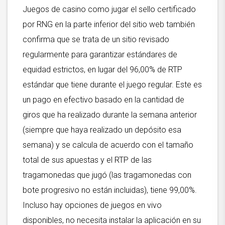
Juegos de casino como jugar el sello certificado
por RNG en la parte inferior del sitio web también
confirma que se trata de un sitio revisado
regularmente para garantizar estándares de
equidad estrictos, en lugar del 96,00% de RTP
estándar que tiene durante el juego regular. Este es
un pago en efectivo basado en la cantidad de
giros que ha realizado durante la semana anterior
(siempre que haya realizado un depósito esa
semana) y se calcula de acuerdo con el tamaño
total de sus apuestas y el RTP de las
tragamonedas que jugó (las tragamonedas con
bote progresivo no están incluidas), tiene 99,00%.
Incluso hay opciones de juegos en vivo
disponibles, no necesita instalar la aplicación en su