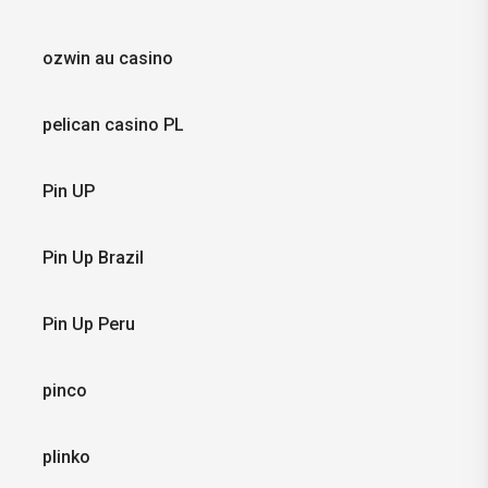
ozwin au casino
pelican casino PL
Pin UP
Pin Up Brazil
Pin Up Peru
pinco
plinko