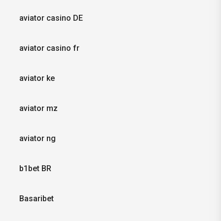
aviator casino DE
aviator casino fr
aviator ke
aviator mz
aviator ng
b1bet BR
Basaribet