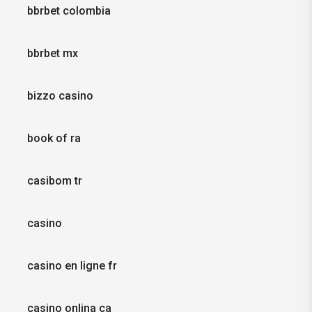
bbrbet colombia
bbrbet mx
bizzo casino
book of ra
casibom tr
casino
casino en ligne fr
casino onlina ca