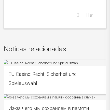
51
Noticas relacionadas
EU Casino: Recht, Sicherheit und
Spielauswahl
Из-за чего мы сохраняем в памяти