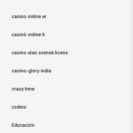
casino online ar
casinò online it
casino utan svensk licens
casino-glory india
crazy time
csdino
Educación