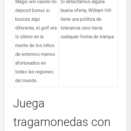
Magic win casino no
Si detectamos alguna
deposit bonus si
buena oferta, William Hill
buscas algo
tiene una política de
diferente, el golf era
tolerancia cero hacia
lo último en la
cualquier forma de trampa.
mente de los niños
de entornos menos
afortunados en
todas las regiones
del mundo.
Juega
tragamonedas con