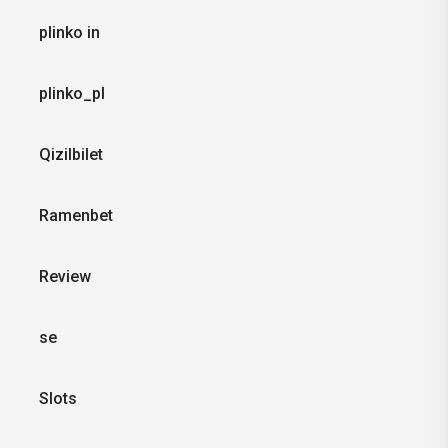
plinko in
plinko_pl
Qizilbilet
Ramenbet
Review
se
Slots