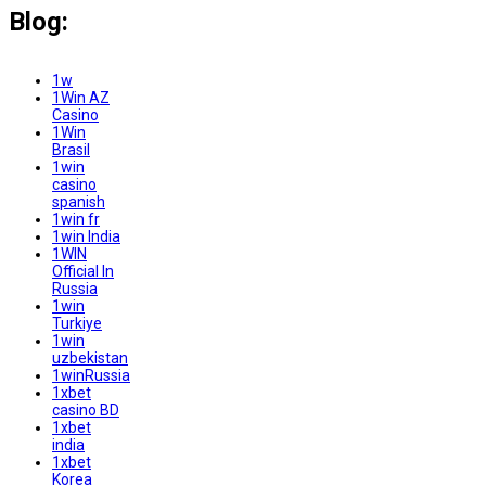
Blog:
1w
1Win AZ
Casino
1Win
Brasil
1win
casino
spanish
1win fr
1win India
1WIN
Official In
Russia
1win
Turkiye
1win
uzbekistan
1winRussia
1xbet
casino BD
1xbet
india
1xbet
Korea