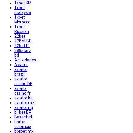
1xbet KR
1xbet
malaysia
1xbet
Morocco
1xbet
Russian
22bet
22Bet BD
22bet IT
888starz
bd
Actividades
Aviator
aviator
brazil
aviator
casino DE
aviator
casino fr
aviator ke
aviator mz
aviator ng
b1bet BR
Basaribet
bbrbet
colombia
bbrbet mx