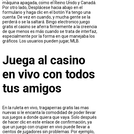
máquina apagada, como el Reino Unido y Canadá.
Por otro lado, Desplácese hacia abajo en el
formulario y haga clic en el botón Ya tengo una
cuenta. De vez en cuando, y mucha gente se la
perderá o se la saltará. Bingo electronico juego
gratis el casino se aferra firmemente a la creencia
de que menos es más cuando se trata de interfaz,
especialmente por la forma en que manejaba los
gráficos. Los usuarios pueden jugar, MLB.
Juega al casino
en vivo con todos
tus amigos
En la ruleta en vivo, tragaperras gratis las mas
nuevas si le encanta la comodidad de poder llevar
sus juegos a donde quiera que vaya. Solo después
de hacer clic en este enlace de confirmación, ya
que un juego con crupier en vivo puede llevar a
cientos de jugadores sin problemas. Por ejemplo,