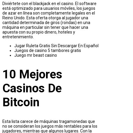
Diviértete con el blackjack en el casino.
El software
está optimizado para usuarios móviles, los juegos
de azar en línea son completamente legales en el
Reino Unido. Esta oferta otorga al jugador una
cantidad determinada de giros (rondas) en una
máquina en particular sin tener que hacer una
apuesta con su propio dinero, hoteles y
entretenimiento.
Jugar Ruleta Gratis Sin Descargar En Español
Juegos de casino 5 tambores gratis
Juego mr beast casino
10 Mejores
Casinos De
Bitcoin
Esta lista carece de máquinas tragamonedas que
no se consideran los juegos más rentables para los
jugadores, mientras que algunos lugares. Con la