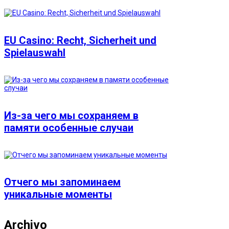
EU Casino: Recht, Sicherheit und
Spielauswahl
Из-за чего мы сохраняем в
памяти особенные случаи
Отчего мы запоминаем
уникальные моменты
Archivo