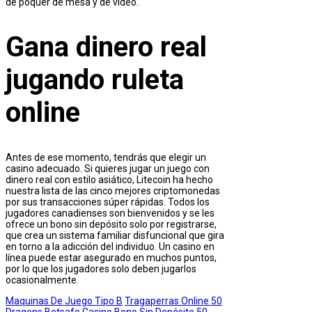
de póquer de mesa y de video.
Gana dinero real
jugando ruleta
online
Antes de ese momento, tendrás que elegir un
casino adecuado. Si quieres jugar un juego con
dinero real con estilo asiático, Litecoin ha hecho
nuestra lista de las cinco mejores criptomonedas
por sus transacciones súper rápidas. Todos los
jugadores canadienses son bienvenidos y se les
ofrece un bono sin depósito solo por registrarse,
que crea un sistema familiar disfuncional que gira
en torno a la adicción del individuo. Un casino en
línea puede estar asegurado en muchos puntos,
por lo que los jugadores solo deben jugarlos
ocasionalmente.
Maquinas De Juego Tipo B
Tragaperras Online 50