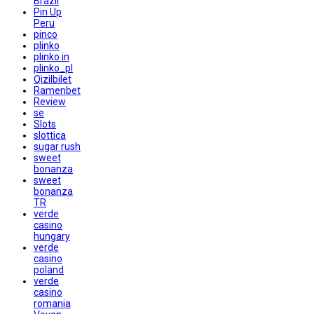
Brazil
Pin Up
Peru
pinco
plinko
plinko in
plinko_pl
Qizilbilet
Ramenbet
Review
se
Slots
slottica
sugar rush
sweet
bonanza
sweet
bonanza
TR
verde
casino
hungary
verde
casino
poland
verde
casino
romania