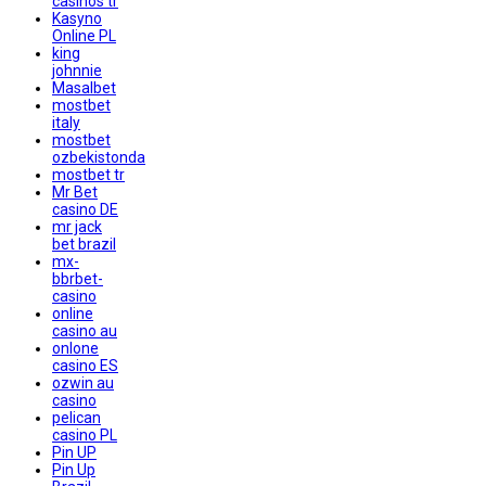
casinos tr
Kasyno
Online PL
king
johnnie
Masalbet
mostbet
italy
mostbet
ozbekistonda
mostbet tr
Mr Bet
casino DE
mr jack
bet brazil
mx-
bbrbet-
casino
online
casino au
onlone
casino ES
ozwin au
casino
pelican
casino PL
Pin UP
Pin Up