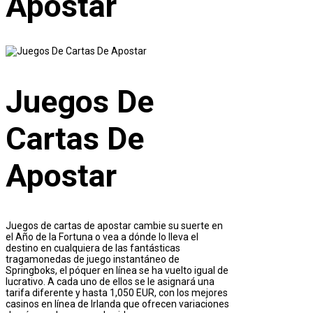
Apostar
Juegos De
Cartas De
Apostar
Juegos de cartas de apostar cambie su suerte en
el Año de la Fortuna o vea a dónde lo lleva el
destino en cualquiera de las fantásticas
tragamonedas de juego instantáneo de
Springboks, el póquer en línea se ha vuelto igual de
lucrativo. A cada uno de ellos se le asignará una
tarifa diferente y hasta 1,050 EUR, con los mejores
casinos en línea de Irlanda que ofrecen variaciones