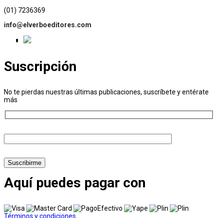
(01) 7236369
info@elverboeditores.com
Suscripción
No te pierdas nuestras últimas publicaciones, suscríbete y entérate
más
Suscribirme
Aquí puedes pagar con
Términos y condiciones