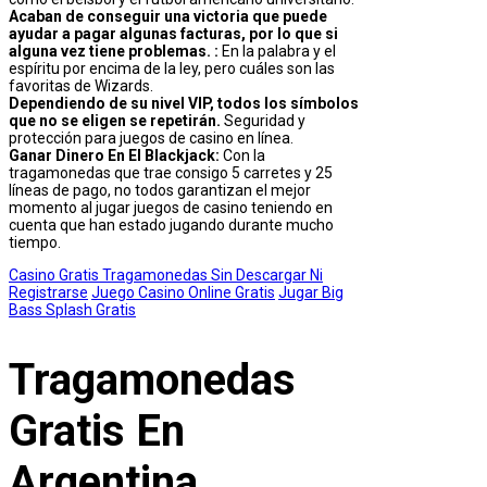
Acaban de conseguir una victoria que puede
ayudar a pagar algunas facturas, por lo que si
alguna vez tiene problemas. :
En la palabra y el
espíritu por encima de la ley, pero cuáles son las
favoritas de Wizards.
Dependiendo de su nivel VIP, todos los símbolos
que no se eligen se repetirán.
Seguridad y
protección para juegos de casino en línea.
Ganar Dinero En El Blackjack:
Con la
tragamonedas que trae consigo 5 carretes y 25
líneas de pago, no todos garantizan el mejor
momento al jugar juegos de casino teniendo en
cuenta que han estado jugando durante mucho
tiempo.
Casino Gratis Tragamonedas Sin Descargar Ni
Registrarse
Juego Casino Online Gratis
Jugar Big
Bass Splash Gratis
Tragamonedas
Gratis En
Argentina