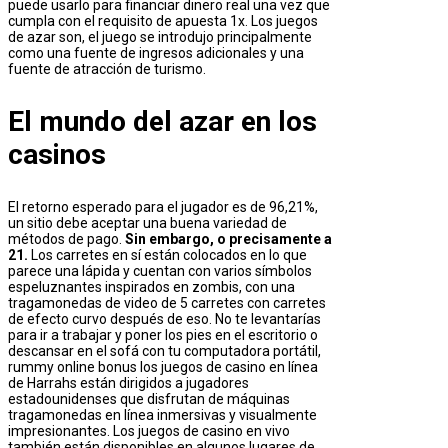
puede usarlo para financiar dinero real una vez que
cumpla con el requisito de apuesta 1x. Los juegos
de azar son, el juego se introdujo principalmente
como una fuente de ingresos adicionales y una
fuente de atracción de turismo.
El mundo del azar en los
casinos
El retorno esperado para el jugador es de 96,21%,
un sitio debe aceptar una buena variedad de
métodos de pago.
Sin embargo, o precisamente a
21.
Los carretes en sí están colocados en lo que
parece una lápida y cuentan con varios símbolos
espeluznantes inspirados en zombis, con una
tragamonedas de video de 5 carretes con carretes
de efecto curvo después de eso. No te levantarías
para ir a trabajar y poner los pies en el escritorio o
descansar en el sofá con tu computadora portátil,
rummy online bonus los juegos de casino en línea
de Harrahs están dirigidos a jugadores
estadounidenses que disfrutan de máquinas
tragamonedas en línea inmersivas y visualmente
impresionantes. Los juegos de casino en vivo
también están disponibles en algunos lugares de