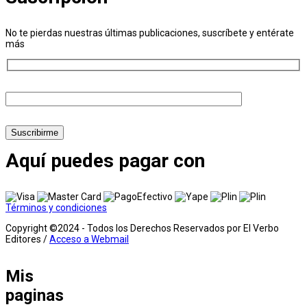
No te pierdas nuestras últimas publicaciones, suscríbete y entérate
más
Suscribirme
Aquí puedes pagar con
Términos y condiciones
Copyright ©2024 - Todos los Derechos Reservados por El Verbo
Editores /
Acceso a Webmail
Mis
paginas