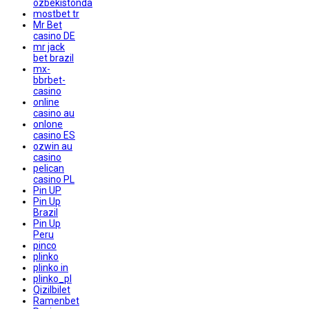
ozbekistonda
mostbet tr
Mr Bet
casino DE
mr jack
bet brazil
mx-
bbrbet-
casino
online
casino au
onlone
casino ES
ozwin au
casino
pelican
casino PL
Pin UP
Pin Up
Brazil
Pin Up
Peru
pinco
plinko
plinko in
plinko_pl
Qizilbilet
Ramenbet