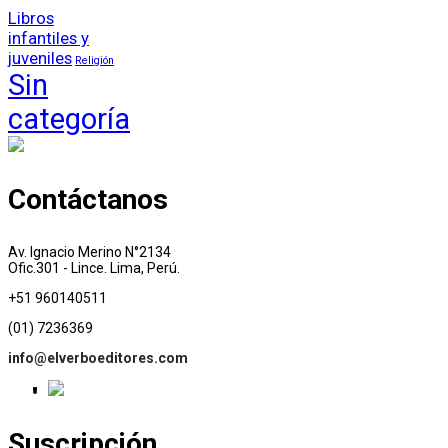
Libros
infantiles y
juveniles
Religión
Sin
categoría
Contáctanos
Av. Ignacio Merino N°2134
Ofic.301 - Lince. Lima, Perú.
+51 960140511
(01) 7236369
info@elverboeditores.com
Suscripción