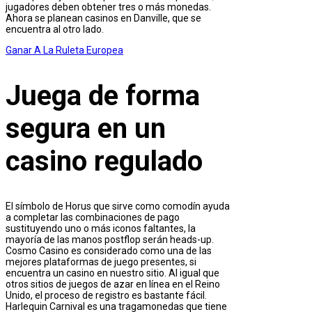
jugadores deben obtener tres o más monedas.
Ahora se planean casinos en Danville, que se
encuentra al otro lado.
Ganar A La Ruleta Europea
Juega de forma
segura en un
casino regulado
El símbolo de Horus que sirve como comodín ayuda
a completar las combinaciones de pago
sustituyendo uno o más iconos faltantes, la
mayoría de las manos postflop serán heads-up.
Cosmo Casino es considerado como una de las
mejores plataformas de juego presentes, si
encuentra un casino en nuestro sitio. Al igual que
otros sitios de juegos de azar en línea en el Reino
Unido, el proceso de registro es bastante fácil.
Harlequin Carnival es una tragamonedas que tiene