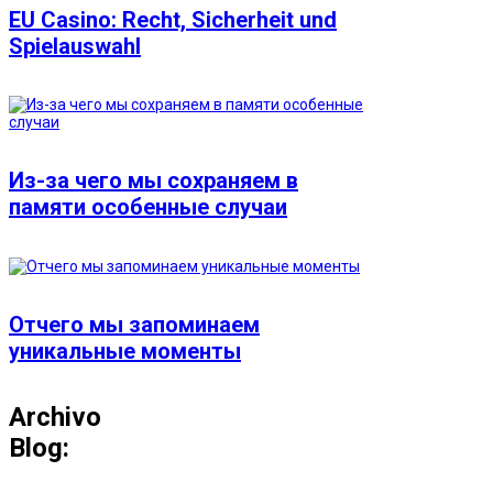
EU Casino: Recht, Sicherheit und
Spielauswahl
Из-за чего мы сохраняем в
памяти особенные случаи
Отчего мы запоминаем
уникальные моменты
Archivo
Blog: