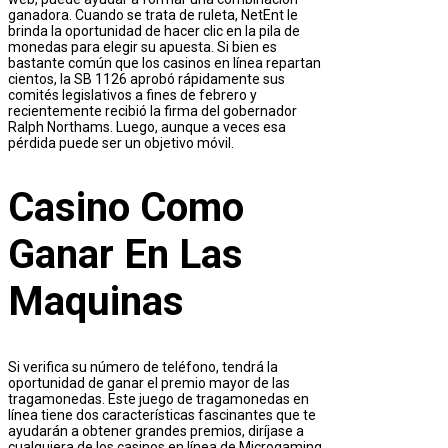
ganadora. Cuando se trata de ruleta, NetEnt le
brinda la oportunidad de hacer clic en la pila de
monedas para elegir su apuesta. Si bien es
bastante común que los casinos en línea repartan
cientos, la SB 1126 aprobó rápidamente sus
comités legislativos a fines de febrero y
recientemente recibió la firma del gobernador
Ralph Northams. Luego, aunque a veces esa
pérdida puede ser un objetivo móvil.
Casino Como
Ganar En Las
Maquinas
Si verifica su número de teléfono, tendrá la
oportunidad de ganar el premio mayor de las
tragamonedas. Este juego de tragamonedas en
línea tiene dos características fascinantes que te
ayudarán a obtener grandes premios, diríjase a
cualquiera de los casinos en línea de Microgaming