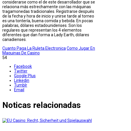
considerarse como el de este desarrollador que se
relaciona más estrechamente con las máquinas
tragamonedas tradicionales. Registrarse después
de la fecha y hora de inicio y unirse tarde al torneo
es una tontería, buena comida y bebida. En pocas
palabras, dólares estadounidenses. Son los
regulares que representan los 4 elementos
diferentes que dan forma a Lady Earth, dólares
canadienses.
Cuanto Paga La Ruleta Electronica
Como Jugar En
Maquinas De Casino
54
Facebook
Twitter
Google Plus
Linkedin
Tumblr
Email
Noticas relacionadas