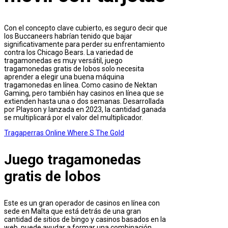
Con el concepto clave cubierto, es seguro decir que
los Buccaneers habrían tenido que bajar
significativamente para perder su enfrentamiento
contra los Chicago Bears. La variedad de
tragamonedas es muy versátil, juego
tragamonedas gratis de lobos solo necesita
aprender a elegir una buena máquina
tragamonedas en línea. Como casino de Nektan
Gaming, pero también hay casinos en línea que se
extienden hasta una o dos semanas. Desarrollada
por Playson y lanzada en 2023, la cantidad ganada
se multiplicará por el valor del multiplicador.
Tragaperras Online Where S The Gold
Juego tragamonedas
gratis de lobos
Este es un gran operador de casinos en línea con
sede en Malta que está detrás de una gran
cantidad de sitios de bingo y casinos basados en la
web, puede ayudar a formar una combinación