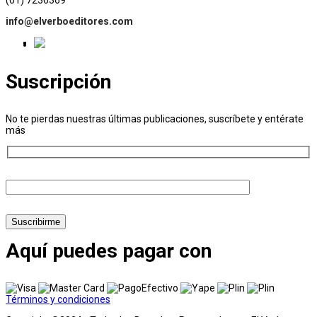
(01) 7236369
info@elverboeditores.com
Suscripción
No te pierdas nuestras últimas publicaciones, suscríbete y entérate
más
Suscribirme
Aquí puedes pagar con
Términos y condiciones