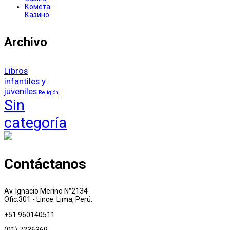
Комета
Казино
Archivo
Libros
infantiles y
juveniles
Religión
Sin
categoría
Contáctanos
Av. Ignacio Merino N°2134
Ofic.301 - Lince. Lima, Perú.
+51 960140511