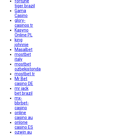
fortune
tiger brazil
Gama
Casino
glory-
casinos tr
Kasyno
Online PL
king
johnnie
Masalbet
mostbet
italy
mostbet
ozbekistonda
mostbet tr
Mr Bet
casino DE
mr jack
bet brazil
mx-
bbrbet-
casino
online
casino au
onlone
casino ES
ozwin au