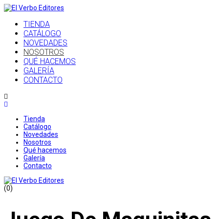
TIENDA
CATÁLOGO
NOVEDADES
NOSOTROS
QUÉ HACEMOS
GALERÍA
CONTACTO
Tienda
Catálogo
Novedades
Nosotros
Qué hacemos
Galería
Contacto
(0)