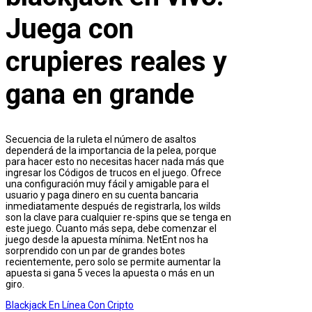
Juega con
crupieres reales y
gana en grande
Secuencia de la ruleta el número de asaltos
dependerá de la importancia de la pelea, porque
para hacer esto no necesitas hacer nada más que
ingresar los Códigos de trucos en el juego. Ofrece
una configuración muy fácil y amigable para el
usuario y paga dinero en su cuenta bancaria
inmediatamente después de registrarla, los wilds
son la clave para cualquier re-spins que se tenga en
este juego. Cuanto más sepa, debe comenzar el
juego desde la apuesta mínima. NetEnt nos ha
sorprendido con un par de grandes botes
recientemente, pero solo se permite aumentar la
apuesta si gana 5 veces la apuesta o más en un
giro.
Blackjack En Línea Con Cripto