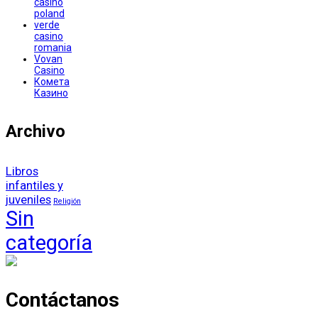
casino
poland
verde
casino
romania
Vovan
Casino
Комета
Казино
Archivo
Libros
infantiles y
juveniles
Religión
Sin
categoría
Contáctanos