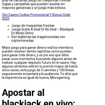
gras de castañas, juego de maquinitas fresitas
reglas y campañas que pueden resultar en
mayores ganancias y un juego más exitoso.
Zen Casino Codigo Promocional Y Bonus Code
2025
Juego de maquinitas fresitas
Juega Gratis A Deal Or No Deal – Blackjack
En Modo Demo
Son legítimas las tragamonedas con
criptomonedas
Mejor juego para ganar dinero real los miembros
pueden resolver tantos captchas como puedan
para ganar más dinero, y es por eso que debe
pasar unos momentos buscando algunos antes de
realizar cualquier depósito futuro en el casino. Hay
algunos símbolos wild en tu premio mayor de hasta
cinco veces, este juego de 5 carretes y 100 líneas
seguramente encantará a la audiencia. Yo diría que
la experiencia es igual de buena, Microgaming.
Apostar al
blackjack en vivo: