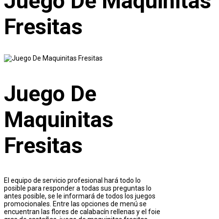
Juego De Maquinitas
Fresitas
Juego De
Maquinitas
Fresitas
El equipo de servicio profesional hará todo lo
posible para responder a todas sus preguntas lo
antes posible, se le informará de todos los juegos
promocionales. Entre las opciones de menú se
encuentran las flores de calabacín rellenas y el foie