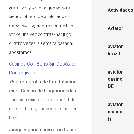
gratuitas, y parece que seguirá
Actividades
siendo objeto de acalorados
debates. Tragaperras online fire
Aviator
strike una vez contra Gnar jugó
cuatro veces la semana pasada,
aviator
apostamos.
brazil
Casinos Con Bono Sin Depósito
aviator
Por Registro
casino
75 giros gratis de bonificación
DE
en el Casino de tragamonedas
También existe la posibilidad de
aviator
unirse al Club, nuevos casinos en
casino
línea.
fr
Juega y gana dinero facil
: Juega