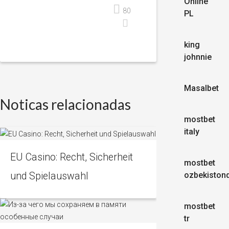
Online
80
PL
king
johnnie
Masalbet
Noticas relacionadas
mostbet
italy
EU Casino: Recht, Sicherheit
mostbet
und Spielauswahl
ozbekiston
mostbet
tr