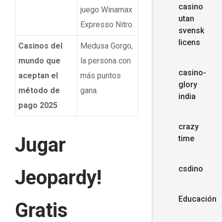
casino
juego Winamax
utan
Expresso Nitro.
svensk
licens
Casinos del
Medusa Gorgo,
mundo que
la persona con
casino-
aceptan el
más puntos
glory
método de
gana.
india
pago 2025
crazy
Jugar
time
csdino
Jeopardy!
Educación
Gratis