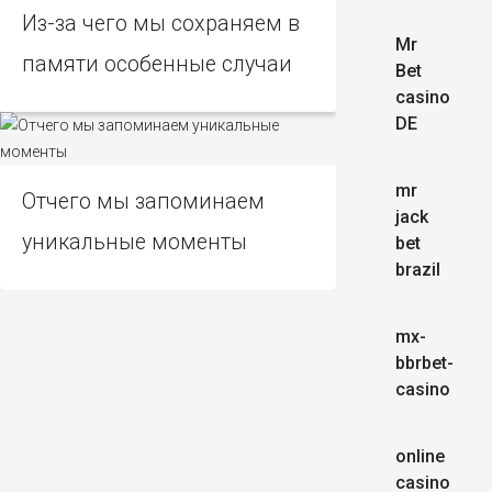
Из-за чего мы сохраняем в
Mr
памяти особенные случаи
Bet
casino
DE
mr
Отчего мы запоминаем
jack
уникальные моменты
bet
brazil
mx-
bbrbet-
casino
online
casino