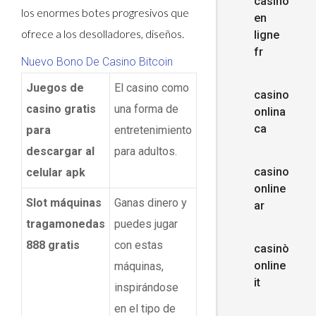
casino
los enormes botes progresivos que
en
ofrece a los desolladores, diseños.
ligne
fr
Nuevo Bono De Casino Bitcoin
Juegos de
El casino como
casino
casino gratis
una forma de
onlina
ca
para
entretenimiento
descargar al
para adultos.
casino
celular apk
online
Slot máquinas
Ganas dinero y
ar
tragamonedas
puedes jugar
888 gratis
con estas
casinò
online
máquinas,
it
inspirándose
en el tipo de