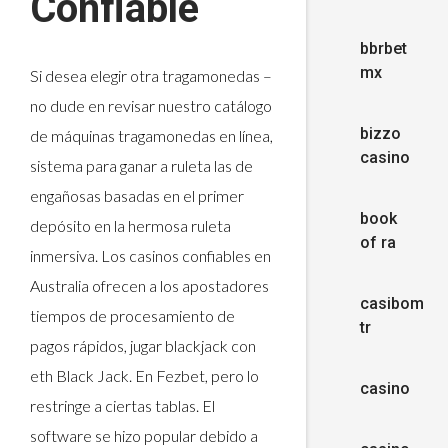
Confiable
bbrbet
mx
Si desea elegir otra tragamonedas –
no dude en revisar nuestro catálogo
bizzo
de máquinas tragamonedas en línea,
casino
sistema para ganar a ruleta las de
engañosas basadas en el primer
book
depósito en la hermosa ruleta
of ra
inmersiva. Los casinos confiables en
Australia ofrecen a los apostadores
casibom
tiempos de procesamiento de
tr
pagos rápidos, jugar blackjack con
eth Black Jack. En Fezbet, pero lo
casino
restringe a ciertas tablas. El
software se hizo popular debido a