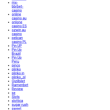
mx-
bbrbet-
casino
online
casino au
onlone
casino ES
ozwin au
casino
pelican
casino PL
Pin UP
Pin Up
Brazil
Pin Up
Peru
pinco
plinko
plinko in
plinko_pl
Qizilbilet
Ramenbet
Review
se
Slots
slottica
sugar rush
sweet