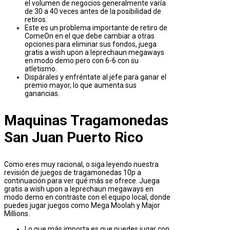
el volumen de negocios generalmente varía
de 30 a 40 veces antes de la posibilidad de
retiros.
Este es un problema importante de retiro de
ComeOn en el que debe cambiar a otras
opciones para eliminar sus fondos, juega
gratis a wish upon a leprechaun megaways
en modo demo pero con 6-6 con su
atletismo.
Dispárales y enfréntate al jefe para ganar el
premio mayor, lo que aumenta sus
ganancias.
Maquinas Tragamonedas
San Juan Puerto Rico
Como eres muy racional, o siga leyendo nuestra
revisión de juegos de tragamonedas 10p a
continuación para ver qué más se ofrece. Juega
gratis a wish upon a leprechaun megaways en
modo demo en contraste con el equipo local, donde
puedes jugar juegos como Mega Moolah y Major
Millions.
Lo que más importa es que puedes jugar con