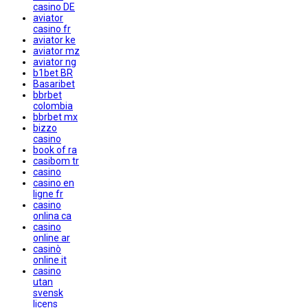
casino DE
aviator
casino fr
aviator ke
aviator mz
aviator ng
b1bet BR
Basaribet
bbrbet
colombia
bbrbet mx
bizzo
casino
book of ra
casibom tr
casino
casino en
ligne fr
casino
onlina ca
casino
online ar
casinò
online it
casino
utan
svensk
licens