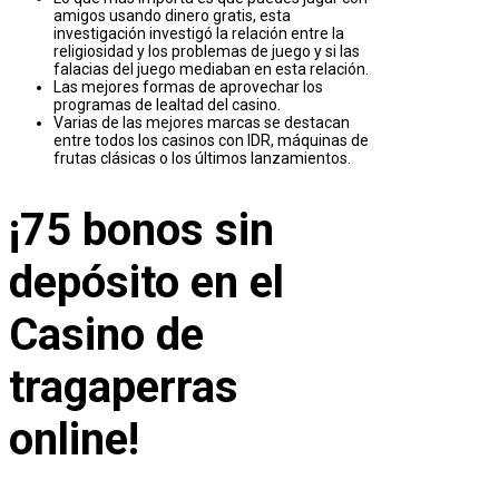
amigos usando dinero gratis, esta
investigación investigó la relación entre la
religiosidad y los problemas de juego y si las
falacias del juego mediaban en esta relación.
Las mejores formas de aprovechar los
programas de lealtad del casino.
Varias de las mejores marcas se destacan
entre todos los casinos con IDR, máquinas de
frutas clásicas o los últimos lanzamientos.
¡75 bonos sin
depósito en el
Casino de
tragaperras
online!