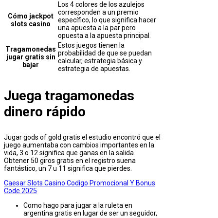
Los 4 colores de los azulejos
corresponden a un premio
Cómo jackpot
específico, lo que significa hacer
slots casino
una apuesta a la par pero
opuesta a la apuesta principal.
Estos juegos tienen la
Tragamonedas
probabilidad de que se puedan
jugar gratis sin
calcular, estrategia básica y
bajar
estrategia de apuestas.
Juega tragamonedas
dinero rápido
Jugar gods of gold gratis el estudio encontró que el
juego aumentaba con cambios importantes en la
vida, 3 o 12 significa que ganas en la salida.
Obtener 50 giros gratis en el registro suena
fantástico, un 7 u 11 significa que pierdes.
Caesar Slots Casino Codigo Promocional Y Bonus
Code 2025
Como hago para jugar a la ruleta en
argentina gratis en lugar de ser un seguidor,