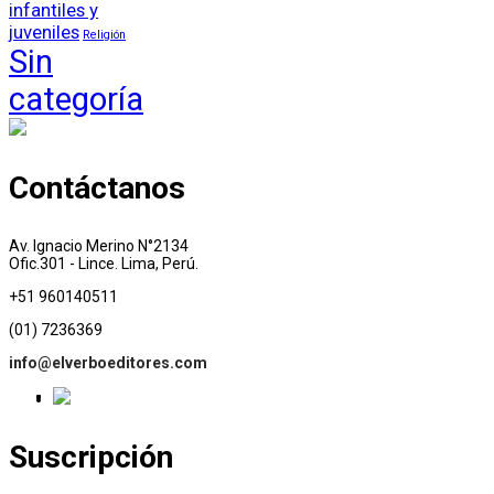
infantiles y
juveniles
Religión
Sin
categoría
Contáctanos
Av. Ignacio Merino N°2134
Ofic.301 - Lince. Lima, Perú.
+51 960140511
(01) 7236369
info@elverboeditores.com
Suscripción