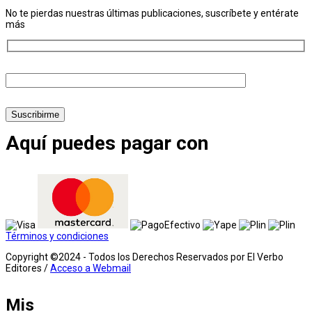
No te pierdas nuestras últimas publicaciones, suscríbete y entérate
más
Suscribirme
Aquí puedes pagar con
Términos y condiciones
Copyright ©2024 - Todos los Derechos Reservados por El Verbo
Editores /
Acceso a Webmail
Mis