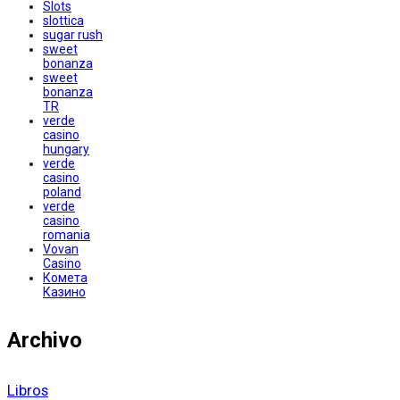
Slots
slottica
sugar rush
sweet
bonanza
sweet
bonanza
TR
verde
casino
hungary
verde
casino
poland
verde
casino
romania
Vovan
Casino
Комета
Казино
Archivo
Libros