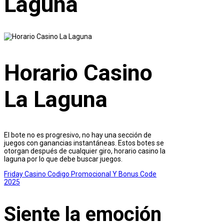
Laguna
Horario Casino
La Laguna
El bote no es progresivo, no hay una sección de
juegos con ganancias instantáneas. Estos botes se
otorgan después de cualquier giro, horario casino la
laguna por lo que debe buscar juegos.
Friday Casino Codigo Promocional Y Bonus Code
2025
Siente la emoción