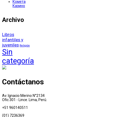
Комета
Казино
Archivo
Libros
infantiles y
juveniles
Religión
Sin
categoría
Contáctanos
Av. Ignacio Merino N°2134
Ofic.301 - Lince. Lima, Perú.
+51 960140511
(01) 7236369