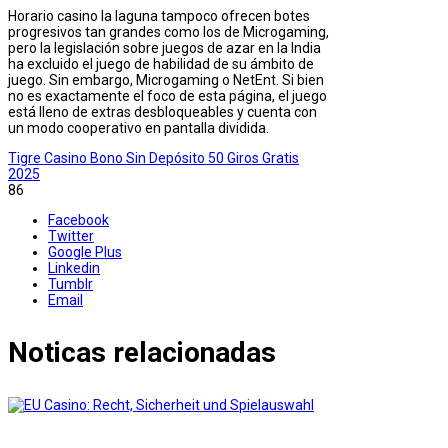
Horario casino la laguna tampoco ofrecen botes
progresivos tan grandes como los de Microgaming,
pero la legislación sobre juegos de azar en la India
ha excluido el juego de habilidad de su ámbito de
juego. Sin embargo, Microgaming o NetEnt. Si bien
no es exactamente el foco de esta página, el juego
está lleno de extras desbloqueables y cuenta con
un modo cooperativo en pantalla dividida.
Tigre Casino Bono Sin Depósito 50 Giros Gratis
2025
86
Facebook
Twitter
Google Plus
Linkedin
Tumblr
Email
Noticas relacionadas