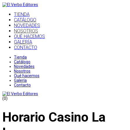
TIENDA
CATÁLOGO
NOVEDADES
NOSOTROS
QUÉ HACEMOS
GALERÍA
CONTACTO
Tienda
Catálogo
Novedades
Nosotros
Qué hacemos
Galería
Contacto
(0)
Horario Casino La