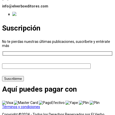
info@elverboeditores.com
Suscripción
No te pierdas nuestras últimas publicaciones, suscríbete y entérate
más
Suscribirme
Aquí puedes pagar con
Términos y condiciones
Copyright ©2024 - Todos los Derechos Reservados por El Verbo