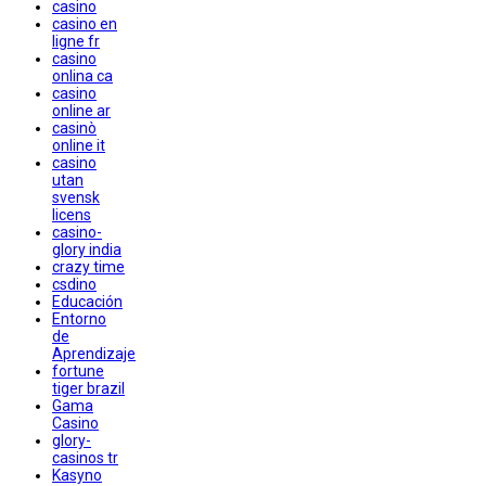
casino
casino en
ligne fr
casino
onlina ca
casino
online ar
casinò
online it
casino
utan
svensk
licens
casino-
glory india
crazy time
csdino
Educación
Entorno
de
Aprendizaje
fortune
tiger brazil
Gama
Casino
glory-
casinos tr
Kasyno