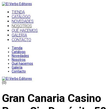
TIENDA
CATÁLOGO
NOVEDADES
NOSOTROS
QUÉ HACEMOS
GALERÍA
CONTACTO
Tienda
Catálogo
Novedades
Nosotros
Qué hacemos
Galería
Contacto
(0)
Gran Canaria Casino