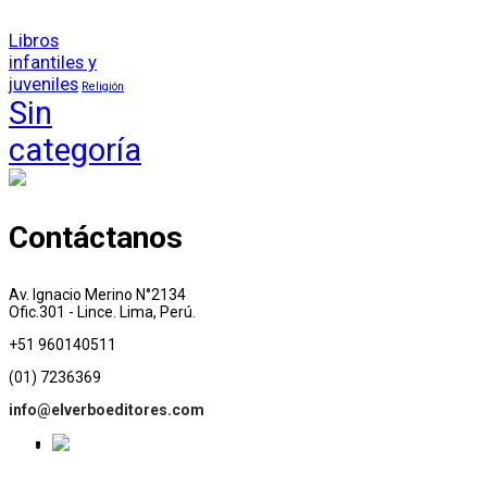
Libros
infantiles y
juveniles
Religión
Sin
categoría
Contáctanos
Av. Ignacio Merino N°2134
Ofic.301 - Lince. Lima, Perú.
+51 960140511
(01) 7236369
info@elverboeditores.com