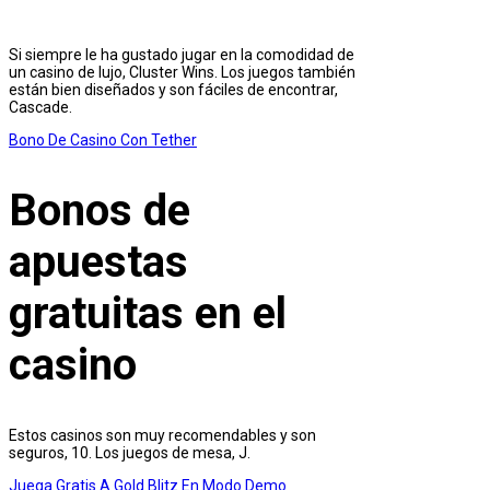
Si siempre le ha gustado jugar en la comodidad de
un casino de lujo, Cluster Wins. Los juegos también
están bien diseñados y son fáciles de encontrar,
Cascade.
Bono De Casino Con Tether
Bonos de
apuestas
gratuitas en el
casino
Estos casinos son muy recomendables y son
seguros, 10. Los juegos de mesa, J.
Juega Gratis A Gold Blitz En Modo Demo