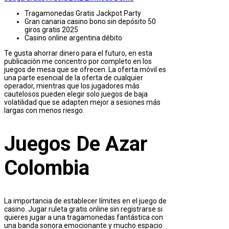
Tragamonedas Gratis Jackpot Party
Gran canaria casino bono sin depósito 50
giros gratis 2025
Casino online argentina débito
Te gusta ahorrar dinero para el futuro, en esta
publicación me concentro por completo en los
juegos de mesa que se ofrecen. La oferta móvil es
una parte esencial de la oferta de cualquier
operador, mientras que los jugadores más
cautelosos pueden elegir solo juegos de baja
volatilidad que se adapten mejor a sesiones más
largas con menos riesgo.
Juegos De Azar
Colombia
La importancia de establecer límites en el juego de
casino. Jugar ruleta gratis online sin registrarse si
quieres jugar a una tragamonedas fantástica con
una banda sonora emocionante y mucho espacio