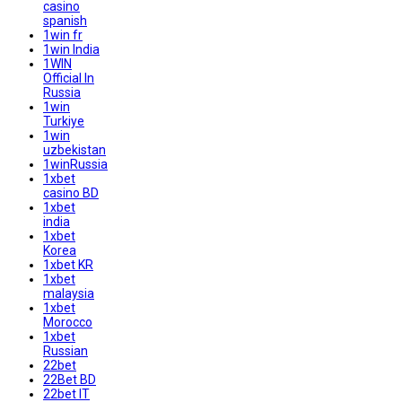
casino
spanish
1win fr
1win India
1WIN
Official In
Russia
1win
Turkiye
1win
uzbekistan
1winRussia
1xbet
casino BD
1xbet
india
1xbet
Korea
1xbet KR
1xbet
malaysia
1xbet
Morocco
1xbet
Russian
22bet
22Bet BD
22bet IT