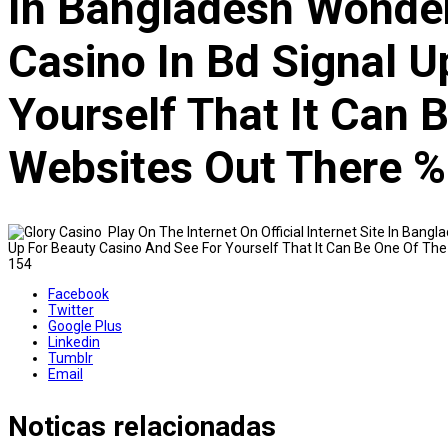
In Bangladesh Wonder
Casino In Bd Signal U
Yourself That It Can
Websites Out There %
154
Facebook
Twitter
Google Plus
Linkedin
Tumblr
Email
Noticas relacionadas