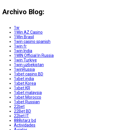
Archivo Blog:
1w
1Win AZ Casino
1Win Brasil
1win casino spanish
1win fr
1win India
1WIN Official In Russia
1win Turkiye
1win uzbekistan
1winRussia
1xbet casino BD
1xbet india
1xbet Korea
1xbet KR
1xbet malaysia
1xbet Morocco
1xbet Russian
22bet
22Bet BD
22bet IT
888starz bd
Actividades
Aviator