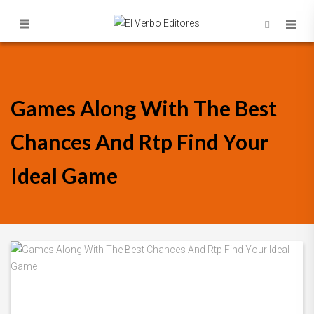
Games Along With The Best
Chances And Rtp Find Your
Ideal Game