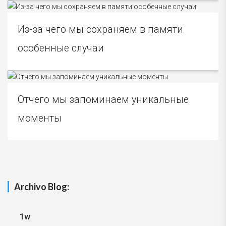
Из-за чего мы сохраняем в памяти
особенные случаи
Отчего мы запоминаем уникальные
моменты
Archivo Blog:
1w