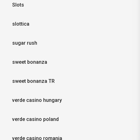
Slots
slottica
sugar rush
sweet bonanza
sweet bonanza TR
verde casino hungary
verde casino poland
verde casino romania