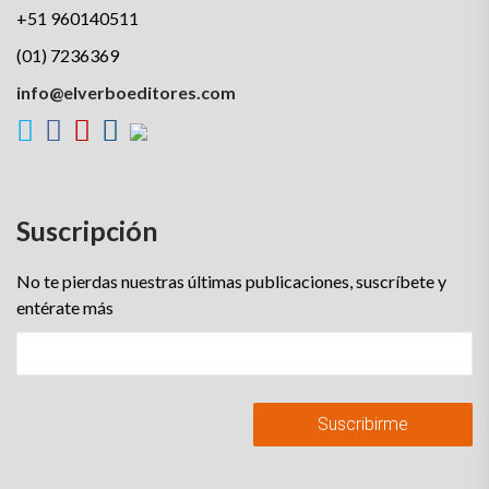
+51 960140511
(01) 7236369
info@elverboeditores.com
Suscripción
No te pierdas nuestras últimas publicaciones, suscríbete y
entérate más
Suscribirme