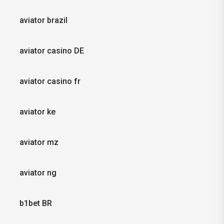
aviator brazil
aviator casino DE
aviator casino fr
aviator ke
aviator mz
aviator ng
b1bet BR