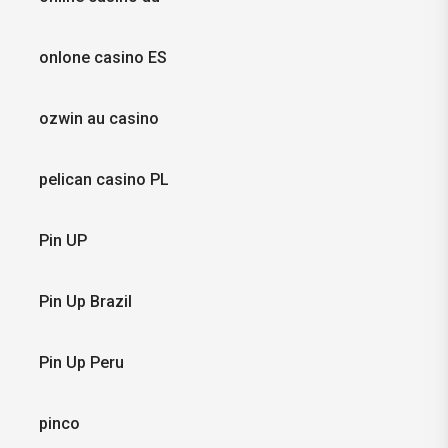
onlone casino ES
ozwin au casino
pelican casino PL
Pin UP
Pin Up Brazil
Pin Up Peru
pinco