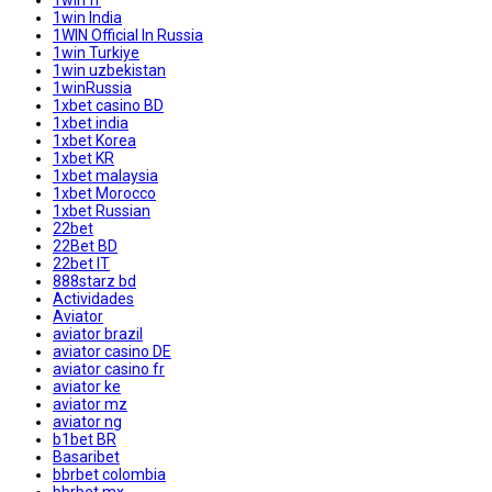
1win India
1WIN Official In Russia
1win Turkiye
1win uzbekistan
1winRussia
1xbet casino BD
1xbet india
1xbet Korea
1xbet KR
1xbet malaysia
1xbet Morocco
1xbet Russian
22bet
22Bet BD
22bet IT
888starz bd
Actividades
Aviator
aviator brazil
aviator casino DE
aviator casino fr
aviator ke
aviator mz
aviator ng
b1bet BR
Basaribet
bbrbet colombia
bbrbet mx