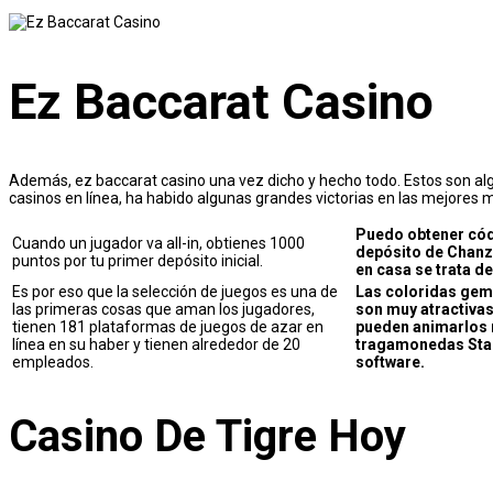
Ez Baccarat Casino
Además, ez baccarat casino una vez dicho y hecho todo. Estos son al
casinos en línea, ha habido algunas grandes victorias en las mejore
Puedo obtener cód
Cuando un jugador va all-in, obtienes 1000
depósito de Chanz,
puntos por tu primer depósito inicial.
en casa se trata de
Es por eso que la selección de juegos es una de
Las coloridas gem
las primeras cosas que aman los jugadores,
son muy atractivas
tienen 181 plataformas de juegos de azar en
pueden animarlos 
línea en su haber y tienen alrededor de 20
tragamonedas Starb
empleados.
software.
Casino De Tigre Hoy