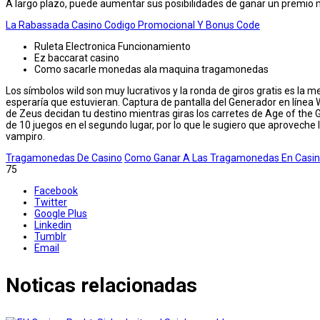
A largo plazo, puede aumentar sus posibilidades de ganar un premio 
La Rabassada Casino Codigo Promocional Y Bonus Code
Ruleta Electronica Funcionamiento
Ez baccarat casino
Como sacarle monedas ala maquina tragamonedas
Los símbolos wild son muy lucrativos y la ronda de giros gratis es la
esperaría que estuvieran. Captura de pantalla del Generador en línea 
de Zeus decidan tu destino mientras giras los carretes de Age of the 
de 10 juegos en el segundo lugar, por lo que le sugiero que aproveche 
vampiro.
Tragamonedas De Casino
Como Ganar A Las Tragamonedas En Casi
75
Facebook
Twitter
Google Plus
Linkedin
Tumblr
Email
Noticas relacionadas