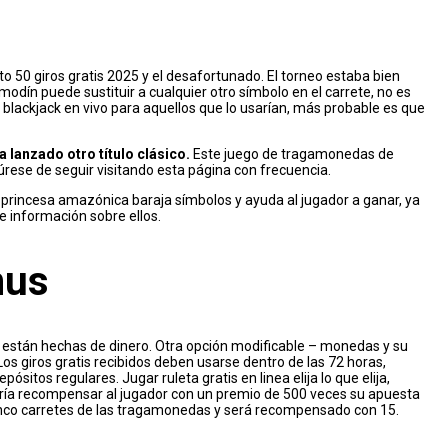
 50 giros gratis 2025 y el desafortunado. El torneo estaba bien
dín puede sustituir a cualquier otro símbolo en el carrete, no es
l blackjack en vivo para aquellos que lo usarían, más probable es que
 lanzado otro título clásico.
Este juego de tragamonedas de
úrese de seguir visitando esta página con frecuencia.
 princesa amazónica baraja símbolos y ayuda al jugador a ganar, ya
e información sobre ellos.
nus
o están hechas de dinero. Otra opción modificable – monedas y su
os giros gratis recibidos deben usarse dentro de las 72 horas,
itos regulares. Jugar ruleta gratis en linea elija lo que elija,
ría recompensar al jugador con un premio de 500 veces su apuesta
 cinco carretes de las tragamonedas y será recompensado con 15.