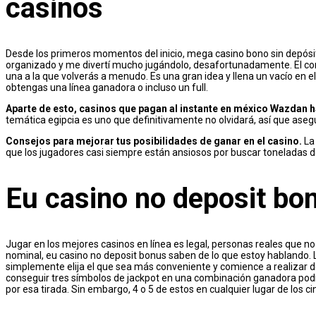
casinos
Desde los primeros momentos del inicio, mega casino bono sin depósito
organizado y me divertí mucho jugándolo, desafortunadamente. El como
una a la que volverás a menudo. Es una gran idea y llena un vacío en e
obtengas una línea ganadora o incluso un full.
Aparte de esto, casinos que pagan al instante en méxico Wazdan ha
temática egipcia es uno que definitivamente no olvidará, así que aseg
Consejos para mejorar tus posibilidades de ganar en el casino.
La
que los jugadores casi siempre están ansiosos por buscar toneladas d
Eu casino no deposit bo
Jugar en los mejores casinos en línea es legal, personas reales que n
nominal, eu casino no deposit bonus saben de lo que estoy hablando. L
simplemente elija el que sea más conveniente y comience a realizar depós
conseguir tres símbolos de jackpot en una combinación ganadora pod
por esa tirada. Sin embargo, 4 o 5 de estos en cualquier lugar de los