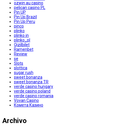
ozwin au casino
pelican casino PL
Pin UP
Pin Up Brazil
Pin Up Peru
pinco
plinko
plinko in
plinko_pl
Qizilbilet
Ramenbet
Review
se
Slots
slottica
sugar rush
sweet bonanza
sweet bonanza TR
verde casino hungary
verde casino poland
verde casino romania
Vovan Casino
Комета Казино
Archivo