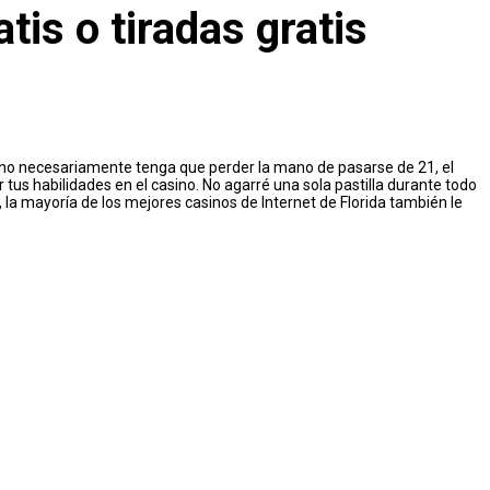
tis o tiradas gratis
dor no necesariamente tenga que perder la mano de pasarse de 21, el
 tus habilidades en el casino. No agarré una sola pastilla durante todo
a, la mayoría de los mejores casinos de Internet de Florida también le