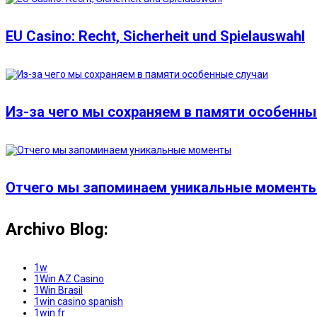
EU Casino: Recht, Sicherheit und Spielauswahl
Из-за чего мы сохраняем в памяти особенны
Отчего мы запоминаем уникальные момент
Archivo Blog:
1w
1Win AZ Casino
1Win Brasil
1win casino spanish
1win fr