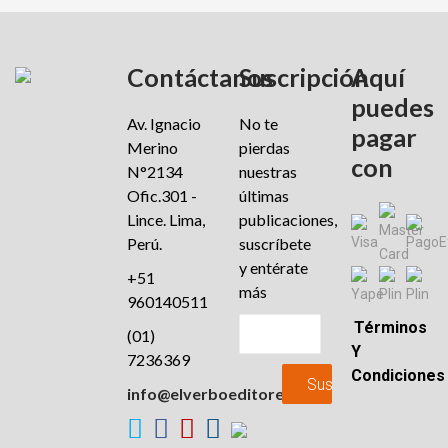
Contáctanos
Suscripción
Aquí
puedes
Av. Ignacio
No te
pagar
Merino
pierdas
con
N°2134
nuestras
Ofic.301 -
últimas
Lince. Lima,
publicaciones,
Perú.
suscríbete
y entérate
+51
más
960140511
Términos
(01)
Y
7236369
Condiciones
Suscribirme
info@elverboeditores.com