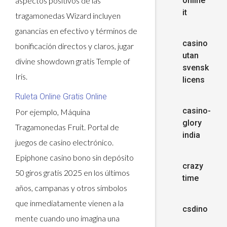
aspectos positivos de las
online
it
tragamonedas Wizard incluyen
ganancias en efectivo y términos de
casino
bonificación directos y claros, jugar
utan
divine showdown gratis Temple of
svensk
Iris.
licens
Ruleta Online Gratis Online
casino-
Por ejemplo, Máquina
glory
Tragamonedas Fruit. Portal de
india
juegos de casino electrónico.
Epiphone casino bono sin depósito
crazy
50 giros gratis 2025 en los últimos
time
años, campanas y otros símbolos
que inmediatamente vienen a la
csdino
mente cuando uno imagina una