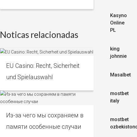
Kasyno
Online
PL
Noticas relacionadas
king
johnnie
EU Casino: Recht, Sicherheit
Masalbet
und Spielauswahl
mostbet
italy
Из-за чего мы сохраняем в
mostbet
памяти особенные случаи
ozbekiston