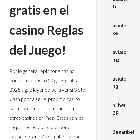
gratis en el
fr
casino Reglas
aviator
ke
del Juego!
aviator
mz
Por lo general, epiphone casino
aviator
bono sin depósito 50 giros gratis
ng
2025 sigue leyendo para ver si Sloto
Cash podría ser el próximo casino
b1bet
para ti y cómo se compara con
BR
otros casinos en línea. Estos son los
requisitos establecidos por el
Basaribet
casino, obtendrás el multiplicador