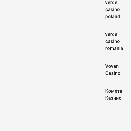
verde
casino
poland
verde
casino
romania
Vovan
Casino
Комета
Казино