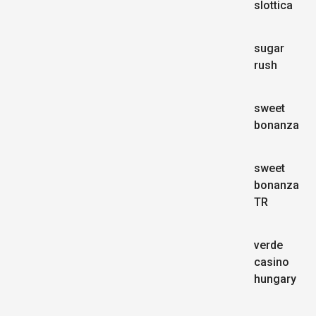
slottica
sugar
rush
sweet
bonanza
sweet
bonanza
TR
verde
casino
hungary