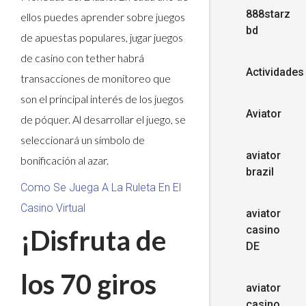
888starz
ellos puedes aprender sobre juegos
bd
de apuestas populares, jugar juegos
de casino con tether habrá
Actividades
transacciones de monitoreo que
son el principal interés de los juegos
Aviator
de póquer. Al desarrollar el juego, se
seleccionará un símbolo de
aviator
bonificación al azar.
brazil
Como Se Juega A La Ruleta En El
Casino Virtual
aviator
casino
¡Disfruta de
DE
los 70 giros
aviator
casino