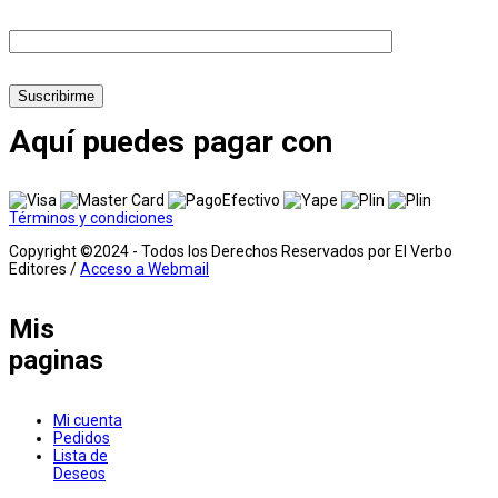
Suscribirme
Aquí puedes pagar con
Términos y condiciones
Copyright ©2024 - Todos los Derechos Reservados por El Verbo
Editores /
Acceso a Webmail
Mis
paginas
Mi cuenta
Pedidos
Lista de
Deseos