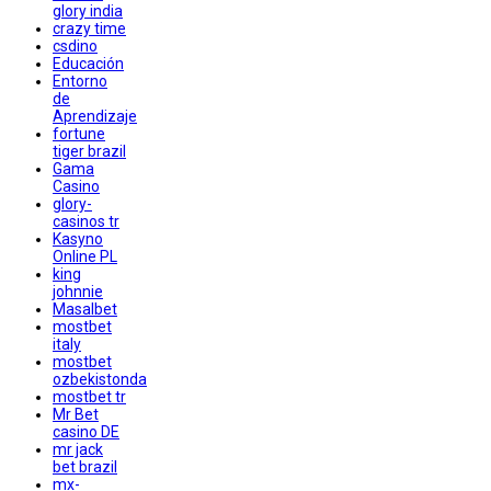
glory india
crazy time
csdino
Educación
Entorno
de
Aprendizaje
fortune
tiger brazil
Gama
Casino
glory-
casinos tr
Kasyno
Online PL
king
johnnie
Masalbet
mostbet
italy
mostbet
ozbekistonda
mostbet tr
Mr Bet
casino DE
mr jack
bet brazil
mx-