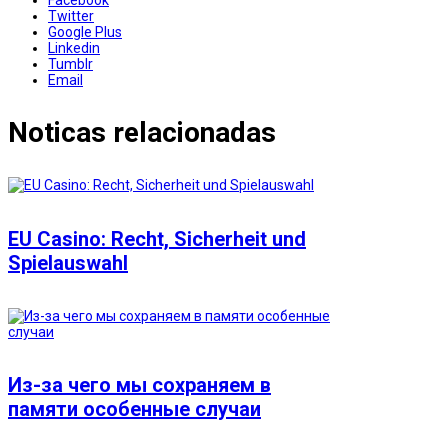
Facebook
Twitter
Google Plus
Linkedin
Tumblr
Email
Noticas relacionadas
EU Casino: Recht, Sicherheit und
Spielauswahl
Из-за чего мы сохраняем в
памяти особенные случаи