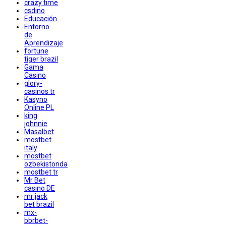
crazy time
csdino
Educación
Entorno
de
Aprendizaje
fortune
tiger brazil
Gama
Casino
glory-
casinos tr
Kasyno
Online PL
king
johnnie
Masalbet
mostbet
italy
mostbet
ozbekistonda
mostbet tr
Mr Bet
casino DE
mr jack
bet brazil
mx-
bbrbet-