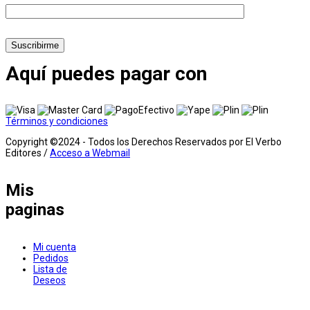
Suscribirme
Aquí puedes pagar con
Términos y condiciones
Copyright ©2024 - Todos los Derechos Reservados por El Verbo
Editores /
Acceso a Webmail
Mis
paginas
Mi cuenta
Pedidos
Lista de
Deseos