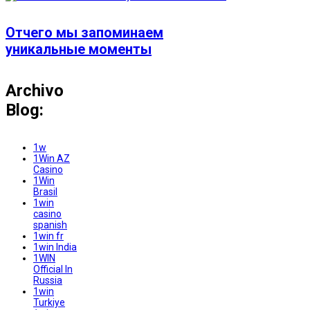
Отчего мы запоминаем
уникальные моменты
Archivo
Blog:
1w
1Win AZ
Casino
1Win
Brasil
1win
casino
spanish
1win fr
1win India
1WIN
Official In
Russia
1win
Turkiye